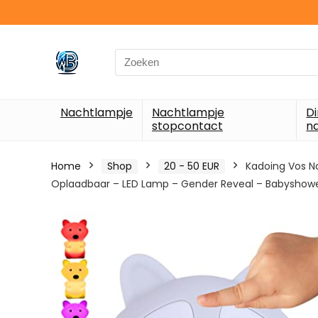
Search
for:
Nachtlampje
Nachtlampje
D
stopcontact
n
Home
Shop
20 - 50 EUR
Kadoing Vos N
Oplaadbaar – LED Lamp – Gender Reveal – Babyshow