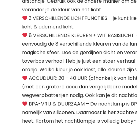
afstandje. Gebruik ook de andere manier om de
verander je de kleur van het licht.
3 VERSCHILLENDE LICHTFUNCTIES – je kunt kieze
licht & ademend licht.
8 VERSCHILLENDE KLEUREN + WIT BASISLICHT –
eenvoudig de 8 verschillende kleuren van de lam
magische sfeer. Doe de gordijnen dicht en vera
toverbos verhaal. Heb je juist een stoer verhaa
oranje. Welke kleur je ook kiest, alle kleuren zijn
ACCUDUUR: 20 – 40 UUR (afhankelijk van lic
(met een grotere accu dan vergelijkbare model
wegwerpbatterijen nodig. Ook kan je dit nachtl
BPA-VRIJ & DUURZAAM – De nachtlamp is BPA-
namelijk van siliconen. Daarnaast is het zachte
heet. Kortom het nachtlampje is volledig baby- 