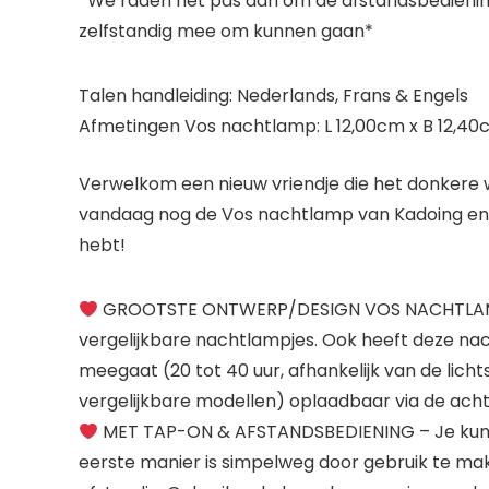
*We raden het pas aan om de afstandsbediening 
zelfstandig mee om kunnen gaan*
Talen handleiding: Nederlands, Frans & Engels
Afmetingen Vos nachtlamp: L 12,00cm x B 12,40
Verwelkom een nieuw vriendje die het donkere w
vandaag nog de Vos nachtlamp van Kadoing en da
hebt!
GROOTSTE ONTWERP/DESIGN VOS NACHTLAMP –
vergelijkbare nachtlampjes. Ook heeft deze na
meegaat (20 tot 40 uur, afhankelijk van de lichts
vergelijkbare modellen) oplaadbaar via de achte
MET TAP-ON & AFSTANDSBEDIENING – Je kunt 
eerste manier is simpelweg door gebruik te ma