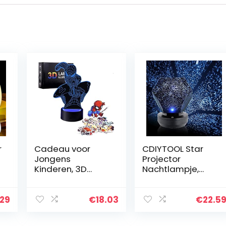
r
Cadeau voor
CDIYTOOL Star
Jongens
Projector
Kinderen, 3D
Nachtlampje,
Nachtlampje met
Galaxy Star
7 Kleur Speelgoed
Projectorlamp
voor 8-12 Jaar
met 3 kleuren
.29
€
18.03
€
22.5
j
Oude Kids
veranderende
Jongens Meisjes
verstelbare, LED…