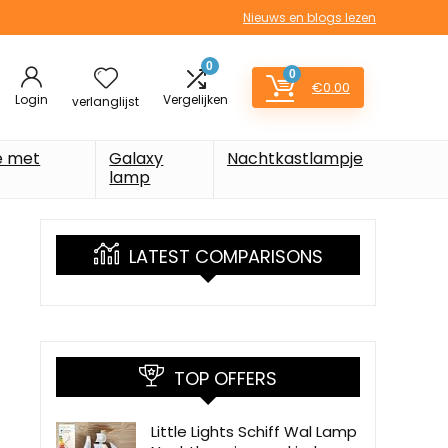
Nieuws en blogs lezen
0
0
€
0.00
Login
Vergelijken
verlanglijst
e met
Galaxy
Nachtkastlampje
lamp
LATEST COMPARISONS
TOP OFFERS
Little Lights Schiff Wal Lamp