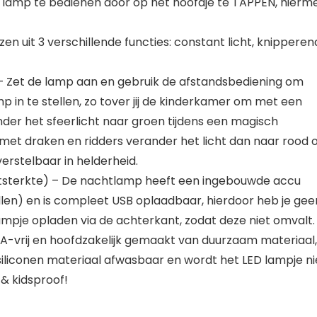
 lamp te bedienen door op het hoofdje te TAPPEN, hierm
n uit 3 verschillende functies: constant licht, knipperen
 Zet de lamp aan en gebruik de afstandsbediening om
p in te stellen, zo tover jij de kinderkamer om met een
nder het sfeerlicht naar groen tijdens een magisch
l met draken en ridders verander het licht dan naar rood 
 verstelbaar in helderheid.
htsterkte) – De nachtlamp heeft een ingebouwde accu
len) en is compleet USB oplaadbaar, hierdoor heb je gee
ampje opladen via de achterkant, zodat deze niet omvalt.
vrij en hoofdzakelijk gemaakt van duurzaam materiaal
 siliconen materiaal afwasbaar en wordt het LED lampje ni
& kidsproof!