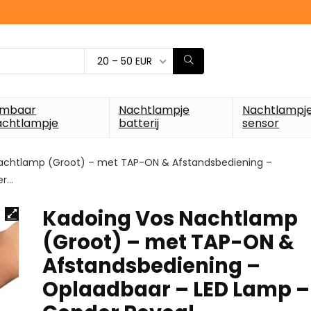
20 – 50 EUR
imbaar
Nachtlampje
Nachtlampj
achtlampje
batterij
sensor
achtlamp (Groot) – met TAP-ON & Afstandsbediening –
er…
Kadoing Vos Nachtlamp
(Groot) – met TAP-ON &
Afstandsbediening –
Oplaadbaar – LED Lamp –