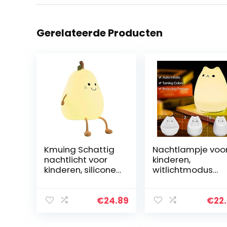
Gerelateerde Producten
Kmuing Schattig
Nachtlampje voo
nachtlicht voor
kinderen,
kinderen, siliconen
witlichtmodus
nachtlicht smile
Nachtlampjes
peer vorm warm
Nachtlampje
licht 7 kleuren USB
Kinderen voor
€
24.89
€
22
opladen mini…
kindernachtlamp
es Romantische…