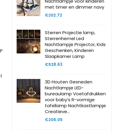
Nachtlampje voor kinderen
met timer en dimmer navy
€
202.72
Sterren Projectie lamp,
Sterrenhemel Led
Nachtlampje Projector, Kids
Geschenken, Kinderen
P
Slaapkamer Lamp
€
528.63
l
3D Houten Gesneden
e
Nachtlampje LED-
bureaulamp Voetafdrukken
voor baby’s R-vormige
tafellamp Nachtkastlampje
Creatieve…
€
206.05