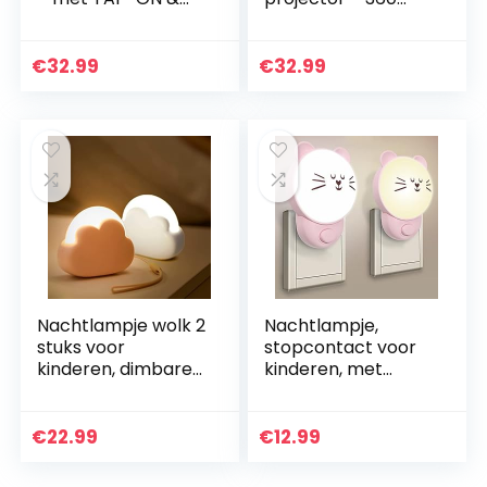
Afstandsbediening
graden rotatie LED
– Oplaadbaar –
sterrenprojector
LED Lamp – Gender
baby kinderen
€
32.99
€
32.99
Reveal –
nachtlampje…
Babyshower…
Nachtlampje wolk 2
Nachtlampje,
stuks voor
stopcontact voor
kinderen, dimbare
kinderen, met
nachtlamp voor
schakelaar, 2 stuks,
volwassenen,
roze katten-
donker bedlampje
nachtlamp voor
€
22.99
€
12.99
baby slaaphulp
stekker, warm of
draagbare…
wit licht…