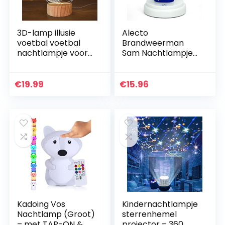
3D-lamp illusie
Alecto
voetbal voetbal
Brandweerman
nachtlampje voor
Sam Nachtlampje
kinderen jongens
voor kinderen,
meisjes
sluimerlicht, werkt
geschenken, warm
op batterijen, led-
€
19.99
€
15.96
witte houten
nachtlampje,
sokkellamp
touch-bediening…
Kadoing Vos
Kindernachtlampje
Nachtlamp (Groot)
sterrenhemel
– met TAP-ON &
projector – 360