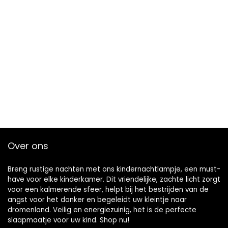
Over ons
Breng rustige nachten met ons kindernachtlampje, een must-
have voor elke kinderkamer. Dit vriendelijke, zachte licht zorgt
voor een kalmerende sfeer, helpt bij het bestrijden van de
angst voor het donker en begeleidt uw kleintje naar
dromenland. Veilig en energiezuinig, het is de perfecte
slaapmaatje voor uw kind. Shop nu!