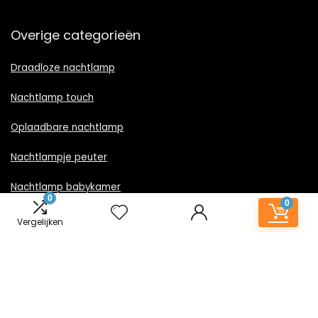
Overige categorieën
Draadloze nachtlamp
Nachtlamp touch
Oplaadbare nachtlamp
Nachtlampje peuter
Nachtlamp babykamer
0
0
Nachtlampje rood licht
Vergelijken
Nachtlamp goud
Nachtlamp zwart
LED nachtlampje