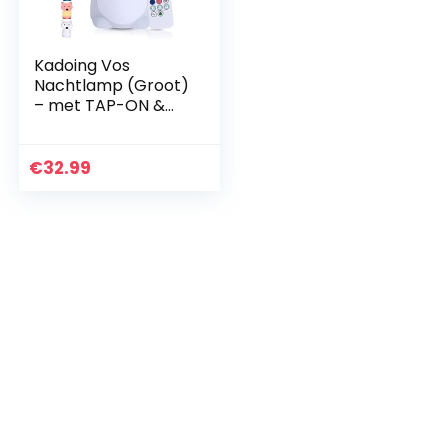
Kadoing Vos
Nachtlamp (Groot)
– met TAP-ON &
Afstandsbediening
– Oplaadbaar –
LED Lamp – Gender
€
32.99
Reveal –
Babyshower…