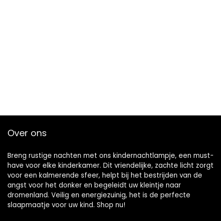
Over ons
Breng rustige nachten met ons kindernachtlampje, een must-
have voor elke kinderkamer. Dit vriendelijke, zachte licht zorgt
voor een kalmerende sfeer, helpt bij het bestrijden van de
angst voor het donker en begeleidt uw kleintje naar
dromenland. Veilig en energiezuinig, het is de perfecte
slaapmaatje voor uw kind. Shop nu!