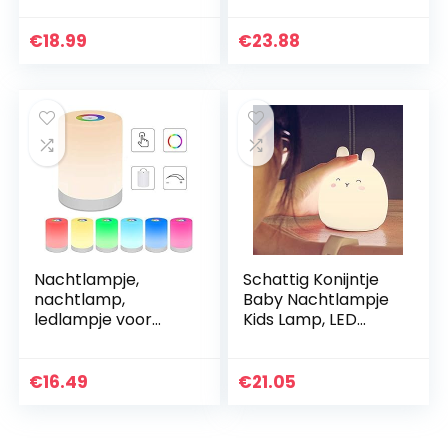
Oplaad en
Bluetooth Timer
Timingfunctie 1200
Afstandsbediening
€
18.99
€
23.88
mAh Kawaii
Muziekspeler…
Nachtlampje met…
Nachtlampje,
Schattig Konijntje
nachtlamp,
Baby Nachtlampje
ledlampje voor
Kids Lamp, LED
kinderen, RGB
Draagbare Dieren
verandering van
Siliconen Lichten,
kleur en helderheid,
USB Oplaadbare
€
16.49
€
21.05
instelbaar, touch-
Nachtlampjes
bediening…
voor…