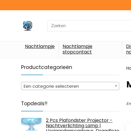
Search
for:
Nachtlampje
Nachtlampje
D
stopcontact
n
Productcategorieën
H
Een categorie selecteren
Topdeals!!
En
2 Pcs Plafondster Projector -
Nachtverlichting Lamp |
Verjaardagscadeaus, Draadloze