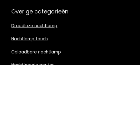
Overige categorieën
Draadloze nachtlamp
Nachtlamp touch
Oplaadbare nachtlamp
Nachtlampje peuter
Nachtlamp babykamer
Nachtlampje rood licht
Nachtlamp goud
Nachtlamp zwart
LED nachtlampje