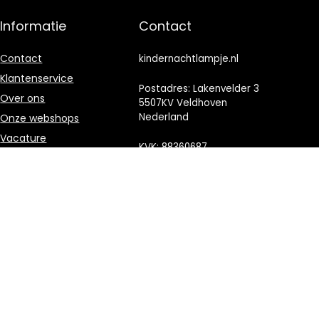
Informatie
Contact
Contact
kindernachtlampje.nl
Klantenservice
Postadres: Lakenvelder 3
Over ons
5507KV Veldhoven
Nederland
Onze webshops
Vacature
KVK: 88360687
Blogs
E-mail:
Privacybeleid
info@kindernachtlampje.nl
Adverteren