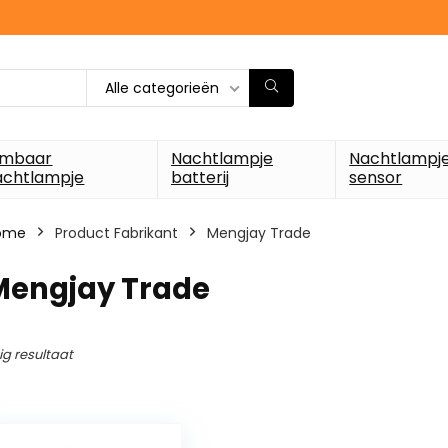
Alle categorieën
imbaar
Nachtlampje
Nachtlampj
achtlampje
batterij
sensor
ome
Product Fabrikant
‎Mengjay Trade
‎Mengjay Trade
ig resultaat