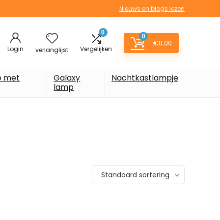
Nieuws en blogs lezen
0
0
€
0.00
Login
Vergelijken
verlanglijst
e met
Galaxy
Nachtkastlampje
lamp
Standaard sortering