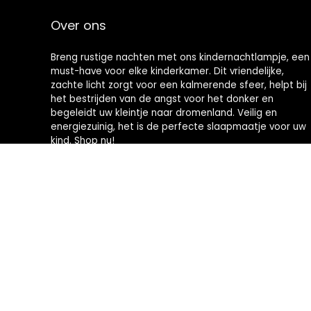
Over ons
Breng rustige nachten met ons kindernachtlampje, een
must-have voor elke kinderkamer. Dit vriendelijke,
zachte licht zorgt voor een kalmerende sfeer, helpt bij
het bestrijden van de angst voor het donker en
begeleidt uw kleintje naar dromenland. Veilig en
energiezuinig, het is de perfecte slaapmaatje voor uw
kind. Shop nu!