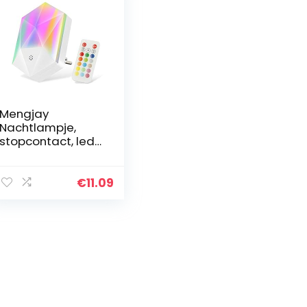
Mengjay
Nachtlampje,
stopcontact, led-
nachtlampje,
nachtlampje voor
kinderen, met
€
11.09
afstandsbedienin
g, RGB, 16 kleuren…