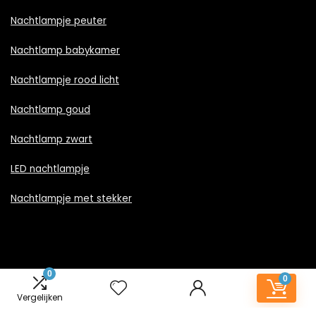
Nachtlampje peuter
Nachtlamp babykamer
Nachtlampje rood licht
Nachtlamp goud
Nachtlamp zwart
LED nachtlampje
Nachtlampje met stekker
Informatie
0
0
Vergelijken
Contact