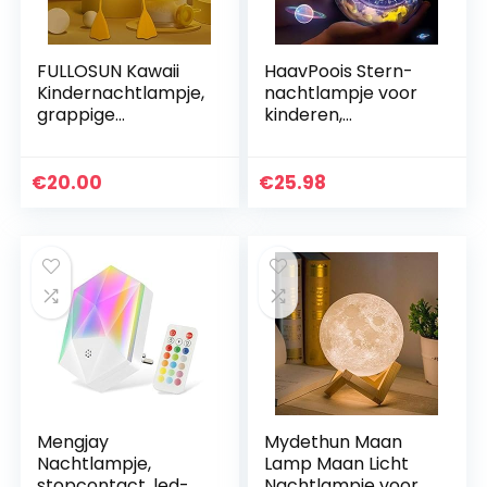
FULLOSUN Kawaii
HaavPoois Stern-
Kindernachtlampje,
nachtlampje voor
grappige
kinderen,
meeuwenlamp,
nachtlampje, USB-
voor Valentijnsdag,
projectielamp, 3
verjaardagscadeau
sterren, dimbaar,
€
20.00
€
25.98
voor vrouwen,
kleurrijk en
tieners…
romantisch…
Mengjay
Mydethun Maan
Nachtlampje,
Lamp Maan Licht
stopcontact, led-
Nachtlampje voor