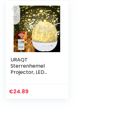
URAQT
Sterrenhemel
Projector, LED
Projector Lamp
Kinderen, Ocean
Wave Projector
€
24.89
Nachtlampje,
Muziek
Nachtlampje
Lamp…