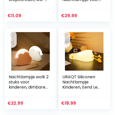
nachtlampje,
Kinderen Geschenk
nachtlampje voor
voor Vrouwen USB
kinderen, met
Opladen en Touch
€
11.09
€
29.99
afstandsbediening,
Control
RGB, 16 kleuren…
Helderheid…
Nachtlampje wolk 2
URAQT Siliconen
stuks voor
Nachtlampje
kinderen, dimbare
Kinderen, Eend Led
nachtlamp voor
Bedlampje USB-
volwassenen,
Oplaad en
donker bedlampje
Timingfunctie 1200
€
22.99
€
18.99
baby slaaphulp
mAh Kawaii
draagbare…
Nachtlampje met…