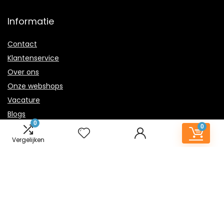
Informatie
Contact
Klantenservice
Over ons
Onze webshops
Vacature
Blogs
0
Privacybeleid
0
Vergelijken
Adverteren
Contact
kindernachtlampje.nl
Postadres: Lakenvelder 3 5507KV Veldhoven Nederland