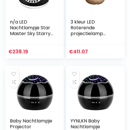
n/a LED
3 kleur LED
Nachtlampje Star
Roterende
Master Sky Starry
projectielamp
Lamp Auto
sterrenhemel Sky
Roterende
Romantic
Projector Muziek
Projection Light Six
€
238.19
€
411.07
Spelen met Usb-
Dia’s keuze
poort Slaapkamer
nachtlichtcadeau
Licht…
for…
Baby Nachtlampje
YYNLKN Baby
Projector
Nachtlampje