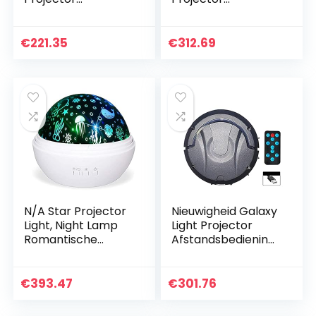
Nachtlampje
Nachtlampje
Sterrenhemel
Sterrenhemel
Projector
Projector
€
221.35
€
312.69
Nachtlamp
Nachtlamp
Kleurrijke
Kleurrijke
Roterende Lamp
Roterende Lamp
voor…
voor Baby…
N/A Star Projector
Nieuwigheid Galaxy
Light, Night Lamp
Light Projector
Romantische
Afstandsbediening
Roterende
Star Sterrenhemel
Zeedieren Star
Projector Lamp
Moon Cover
voor Kinderen
€
393.47
€
301.76
Projector
Slaapkamer
Nachtverlichting
Decor…