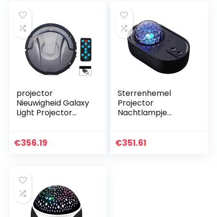
voor…
projector
Sterrenhemel
Nieuwigheid Galaxy
Projector
Light Projector
Nachtlampje
Afstandsbediening
Ruimteschip Lamp
Star Sterrenhemel
Galaxy LED
Projector Lamp
Projectielamp
€
356.19
€
351.61
voor Kinderen
Bluetooth
Slaapkamer…
Luidspreker voor
Kinderen…