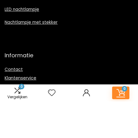
LED nachtlampje
Nachtlampje met stekker
Informatie
Contact
Klantenservice
Over ons
0
0
Onze webshops
Vergelijken
Vacature
Blogs
Privacybeleid
Adverteren