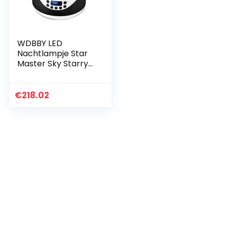
WDBBY LED
Nachtlampje Star
Master Sky Starry
Lamp Auto
Roterende
Projector Muziek
€
218.02
Spelen met Usb-
poort Slaapkamer
Licht…