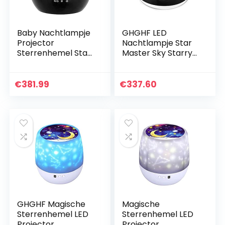
Baby Nachtlampje
GHGHF LED
Projector
Nachtlampje Star
Sterrenhemel Star
Master Sky Starry
Master Roterende
Lamp Auto
Nachtlamp
Roterende
Kerstlicht USB
Projector Muziek
€
381.99
€
337.60
Projectie Kinderen
Spelen met Usb-
Slapen Led…
poort Slaapkamer
Licht…
GHGHF Magische
Magische
Sterrenhemel LED
Sterrenhemel LED
Projector
Projector