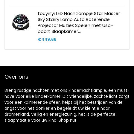
touyinyi LED Nachtlampje Star Master
Sky Starry Lamp Auto Roterende
Projector Muziek Spelen met Usb-
poort Slaapkamer…
€
449.66
Over ons
Breng rustige nachten met ons kindernachtlampje, een must-
have voor elke kinderkamer. Dit vriendelijke, zachte licht zorgt
voor een kalmerende sfeer, helpt bij het bestrijden van de
angst voor het donker en begeleidt uw kleintje naar
dromenland. Veilig en energiezuinig, het is de perfecte
slaapmaatje voor uw kind. Shop nu!