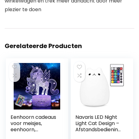
winkelwagen en trek meer aandacht door meer
plezier te doen
Gerelateerde Producten
Eenhoorn cadeaus
Navaris LED Night
voor meisjes,
Light Cat Design –
eenhoorn,
Afstandsbediening
nachtlampje voor
Micro USB-kabel –