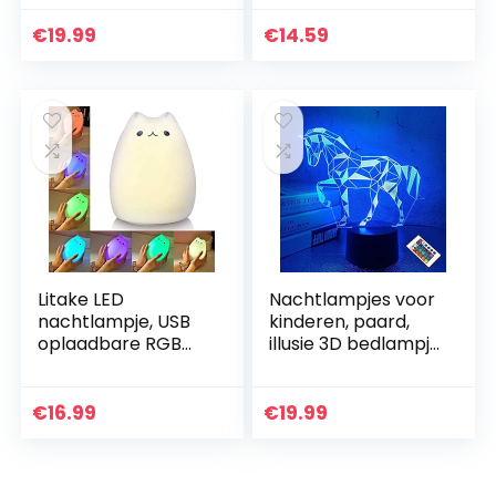
kinderen, 16 kleuren
Leuke RGB-kleur
veranderende
veranderende
€
19.99
€
14.59
eenhoornlamp
kinderen
met…
bedlampje…
Litake LED
Nachtlampjes voor
nachtlampje, USB
kinderen, paard,
oplaadbare RGB
illusie 3D bedlampje
veelkleurige zachte
met 16 kleuren
siliconen schattige
veranderende
kitty kat kartonnen
afstandsbediening
€
16.99
€
19.99
kinderkamer lamp…
beste…