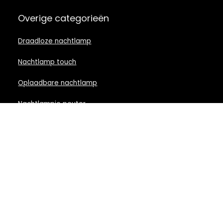
Overige categorieën
Draadloze nachtlamp
Nachtlamp touch
Oplaadbare nachtlamp
Nachtlampje peuter
Nachtlamp babykamer
Nachtlampje rood licht
Nachtlamp goud
Nachtlamp zwart
LED nachtlampje