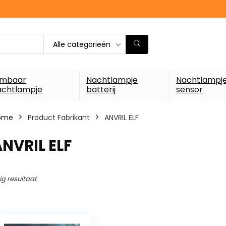
Alle categorieën
imbaar
Nachtlampje
Nachtlampj
achtlampje
batterij
sensor
ome
Product Fabrikant
‎ANVRIL ELF
ANVRIL ELF
ig resultaat