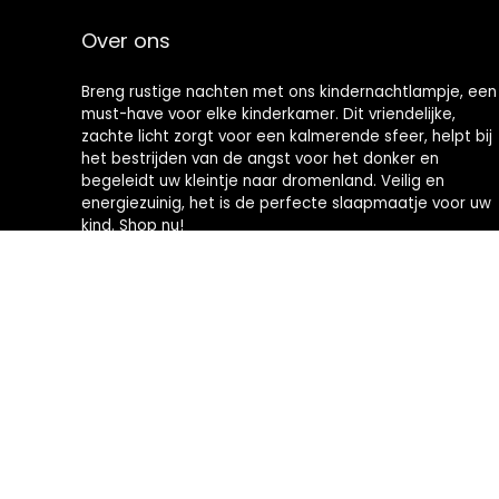
Over ons
Breng rustige nachten met ons kindernachtlampje, een
must-have voor elke kinderkamer. Dit vriendelijke,
zachte licht zorgt voor een kalmerende sfeer, helpt bij
het bestrijden van de angst voor het donker en
begeleidt uw kleintje naar dromenland. Veilig en
energiezuinig, het is de perfecte slaapmaatje voor uw
kind. Shop nu!