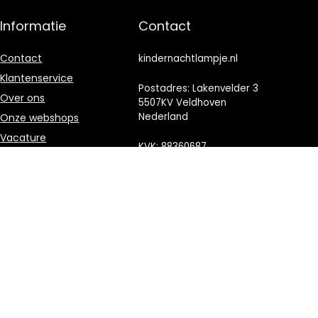
Informatie
Contact
Contact
kindernachtlampje.nl
Klantenservice
Postadres: Lakenvelder 3
Over ons
5507KV Veldhoven
Nederland
Onze webshops
Vacature
KVK: 88360687
Blogs
E-mail:
Privacybeleid
info@kindernachtlampje.nl
Adverteren