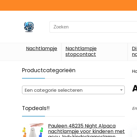
Search
for:
Nachtlampje
Nachtlampje
D
stopcontact
n
Productcategorieën
H
‎
Een categorie selecteren
Topdeals!!
En
Pauleen 48235 Night Alpaca
nachtlampje voor kinderen met
accu, led-kinderkamerlamp