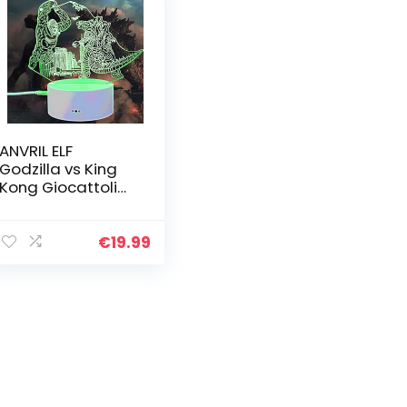
ANVRIL ELF
Godzilla vs King
Kong Giocattoli
Nachtlampje voor
kinderen,
vrachtwagen,
€
19.99
3D-ledlamp voor
jongens, zacht
licht…