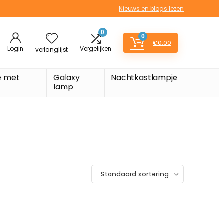
Nieuws en blogs lezen
0
0
€
0.00
Login
Vergelijken
verlanglijst
e met
Galaxy
Nachtkastlampje
lamp
Standaard sortering