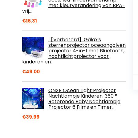
met kleurverandering van BPA-
vrij…
€
16.31
【Verbeterd】Galaxis
sterrenprojector oceaangolven
projector 4-in-1 met Bluetooth,
nachtlichtprojector voor
kinderen en…
€
49.00
ONXE Ocean Light Projector
Nachtlampje Kinderen, 360 °
Roterende Baby Nachtlampje
Projector 6 Films en Timer…
€
39.99