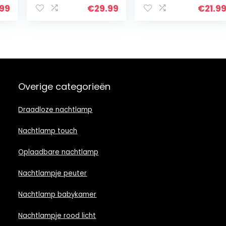
Oplaadbare
nachtlampje met
.99
€
29.99
€
21.9
Nachtkastlamp, 7
8 gekleurde modi,
kleuren RGB
360° rotatie,
verloop…
sterrenlicht…
Overige categorieën
Draadloze nachtlamp
Nachtlamp touch
Oplaadbare nachtlamp
Nachtlampje peuter
Nachtlamp babykamer
Nachtlampje rood licht