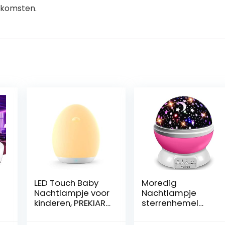
enkomsten.
LED Touch Baby
Moredig
Nachtlampje voor
Nachtlampje
kinderen, PREKIAR
sterrenhemel
1800 mAh
projector voor
Draagbare USB
kinderen,