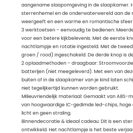
aangename slaapomgeving in de slaapkamer. Het
sterrenhemel en de onderwaterwereld aan de mu
weergeeft en een warme en romantische sfeer
3 werktoetsen – eenvoudig te bedienen: Meerder
voor een betere kijkbelevenis. Met de eerste k
nachtlampje en rotatie ingesteld. Met de twee
groen / rood) ingeschakeld. De derde knop is d
2 oplaadmethoden – draagbaar: Stroomvoorzie
batterijen (niet meegeleverd). Met een van d
buiten of in de slaapkamer van je kind laten s
niet tegelijkertijd kunnen worden gebruikt.
Milieuvriendelijk materiaal: Gemaakt van ABS-ma
van hoogwaardige IC-gedimde led-chips, hoge ef
licht en geen straling.
Binnendecoratie & ideaal cadeau: Dit is een ste
ontwikkeld. Het nachtlampje is het beste verjaa