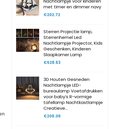
Nachtlampje voor kinderen
met timer en dimmer navy
€
202.72
Sterren Projectie lamp,
Sterrenhemel Led
Nachtlampje Projector, Kids
Geschenken, Kinderen
Slaapkamer Lamp
€
528.63
3D Houten Gesneden
Nachtlampje LED-
bureaulamp Voetafdrukken
voor baby’s R-vormige
tafellamp Nachtkastlampje
Creatieve…
gen
€
206.05