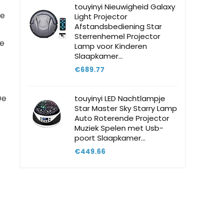
touyinyi Nieuwigheid Galaxy
re
Light Projector
Afstandsbediening Star
Sterrenhemel Projector
te
Lamp voor Kinderen
Slaapkamer…
€
689.77
De
touyinyi LED Nachtlampje
Star Master Sky Starry Lamp
Auto Roterende Projector
Muziek Spelen met Usb-
poort Slaapkamer…
€
449.66