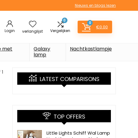
Nieuws en blogs lezen
0
0
€
0.00
Login
Vergelijken
verlanglijst
e met
Galaxy
Nachtkastlampje
lamp
 1
LATEST COMPARISONS
TOP OFFERS
Little Lights Schiff Wal Lamp