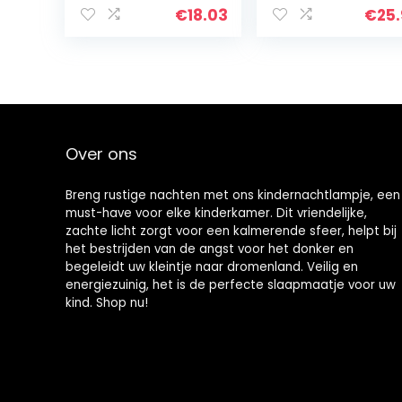
voor 8-12 Jaar
led-projector, 8
€
18.03
€
25
Oude Kids
kleuren, 4…
Jongens Meisjes
3D Lamp…
Over ons
Breng rustige nachten met ons kindernachtlampje, een
must-have voor elke kinderkamer. Dit vriendelijke,
zachte licht zorgt voor een kalmerende sfeer, helpt bij
het bestrijden van de angst voor het donker en
begeleidt uw kleintje naar dromenland. Veilig en
energiezuinig, het is de perfecte slaapmaatje voor uw
kind. Shop nu!