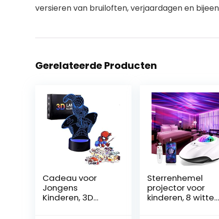
versieren van bruiloften, verjaardagen en bije
Gerelateerde Producten
Cadeau voor
Sterrenhemel
Jongens
projector voor
Kinderen, 3D
kinderen, 8 witte
Nachtlampje met
ruis- + Bluetooth
7 Kleur Speelgoed
Galaxy projector,