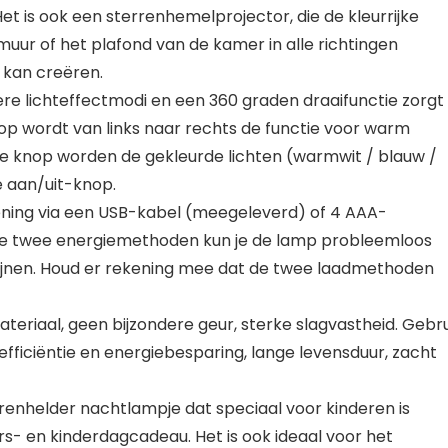
 is ook een sterrenhemelprojector, die de kleurrijke
ur of het plafond van de kamer in alle richtingen
 kan creëren.
e lichteffectmodi en een 360 ​​graden draaifunctie zorgt
nop wordt van links naar rechts de functie voor warm
de knop worden de gekleurde lichten (warmwit / blauw /
e aan/uit-knop.
ning via een USB-kabel (meegeleverd) of 4 AAA-
eze twee energiemethoden kun je de lamp probleemloos
chijnen. Houd er rekening mee dat de twee laadmethoden
teriaal, geen bijzondere geur, sterke slagvastheid. Gebr
ficiëntie en energiebesparing, lange levensduur, zacht
rrenhelder nachtlampje dat speciaal voor kinderen is
rs- en kinderdagcadeau. Het is ook ideaal voor het