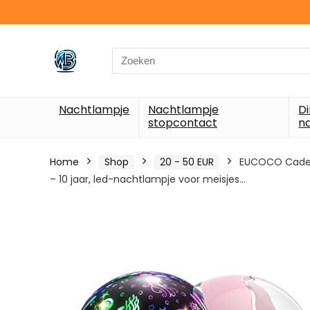
Search
for:
Nachtlampje
Nachtlampje
D
stopcontact
n
Home
Shop
20 - 50 EUR
EUCOCO Cadeau 
– 10 jaar, led-nachtlampje voor meisjes…