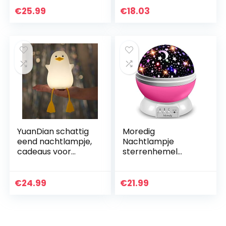
led-projector, 8
12 Jaar Oude Kids
€
25.99
€
18.03
kleuren, 4…
Jongens Meisjes 3D
Lamp…
YuanDian schattig
Moredig
eend nachtlampje,
Nachtlampje
cadeaus voor
sterrenhemel
vrouwen,
projector voor
tienermeisjes,
kinderen,
baby,
nachtlampje met 8
€
24.99
€
21.99
nachtlampjes voor
gekleurde modi,
kinderslaapkamer…
360° rotatie,
sterrenlicht…