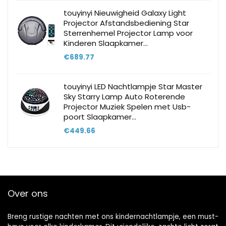
touyinyi Nieuwigheid Galaxy Light
Projector Afstandsbediening Star
Sterrenhemel Projector Lamp voor
Kinderen Slaapkamer…
€
689.77
touyinyi LED Nachtlampje Star Master
Sky Starry Lamp Auto Roterende
Projector Muziek Spelen met Usb-
poort Slaapkamer…
€
449.66
Over ons
Breng rustige nachten met ons kindernachtlampje, een must-