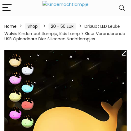
Home
Shop
20 - 50 EUR
DriSubt LED Leuke
Walvis Kindernachtlampje, Kids Lamp 7 Kleur Veranderende
USB Oplaadbare Dier Siliconen Nachtlampjes…