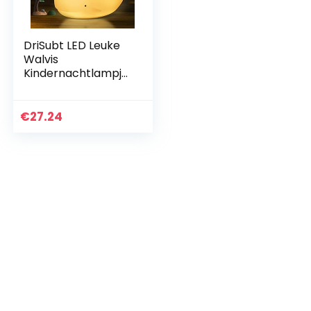
DriSubt LED Leuke
Walvis
Kindernachtlampje,
Kids Lamp 7 Kleur
Veranderende USB
Oplaadbare Dier
€
27.24
Siliconen
Nachtlampjes…