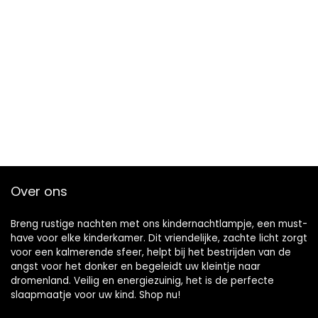
Over ons
Breng rustige nachten met ons kindernachtlampje, een must-
have voor elke kinderkamer. Dit vriendelijke, zachte licht zorgt
voor een kalmerende sfeer, helpt bij het bestrijden van de
angst voor het donker en begeleidt uw kleintje naar
dromenland. Veilig en energiezuinig, het is de perfecte
slaapmaatje voor uw kind. Shop nu!