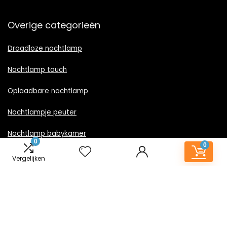
Overige categorieën
Draadloze nachtlamp
Nachtlamp touch
Oplaadbare nachtlamp
Nachtlampje peuter
Nachtlamp babykamer
0
0
Nachtlampje rood licht
Vergelijken
Nachtlamp goud
Nachtlamp zwart
LED nachtlampje