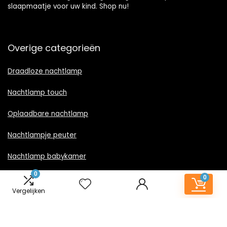
slaapmaatje voor uw kind. Shop nu!
Overige categorieën
Draadloze nachtlamp
Nachtlamp touch
Oplaadbare nachtlamp
Nachtlampje peuter
Nachtlamp babykamer
0
Nachtlampje rood licht
0
Vergelijken
Nachtlamp goud
Nachtlamp zwart