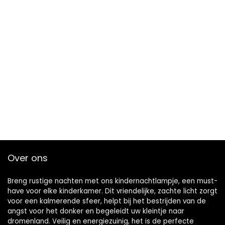
Over ons
Breng rustige nachten met ons kindernachtlampje, een must-
have voor elke kinderkamer. Dit vriendelijke, zachte licht zorgt
voor een kalmerende sfeer, helpt bij het bestrijden van de
angst voor het donker en begeleidt uw kleintje naar
dromenland. Veilig en energiezuinig, het is de perfecte