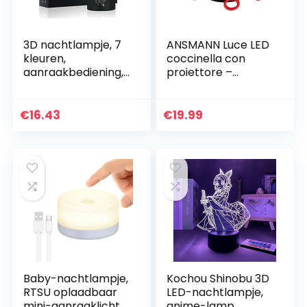
3D nachtlampje, 7
ANSMANN Luce LED
kleuren,
coccinella con
aanraakbediening,
proiettore –
thuis, decoratie,
Lampada notturna
tafellamp, optische
per bambini con
illusie, LED-
cambio colori
€
16.43
€
19.99
nachtlampje, USB…
proiezione cielo
stellato…
Baby-nachtlampje,
Kochou Shinobu 3D
RTSU oplaadbaar
LED-nachtlampje,
mini-aanraaklicht,
anime-lamp,