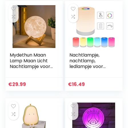
Mydethun Maan
Nachtlampje,
Lamp Maan Licht
nachtlamp,
Nachtlampje voor
ledlampje voor
Kinderen Geschenk
kinderen, RGB
voor Vrouwen USB
verandering van
Opladen en Touch
kleur en helderheid,
€
29.99
€
16.49
Control
instelbaar, touch-
Helderheid…
bediening…