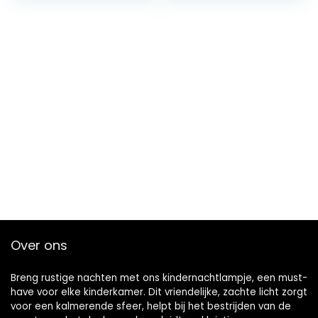
Leuke Chick
Veranderende
Nachtverlichting…
Touch…
Over ons
Breng rustige nachten met ons kindernachtlampje, een must-
have voor elke kinderkamer. Dit vriendelijke, zachte licht zorgt
voor een kalmerende sfeer, helpt bij het bestrijden van de