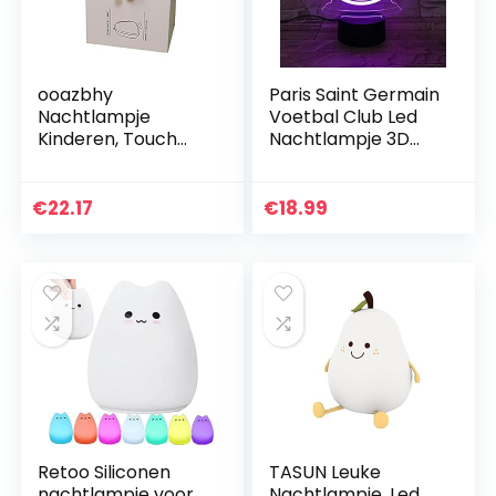
ooazbhy
Paris Saint Germain
Nachtlampje
Voetbal Club Led
Kinderen, Touch
Nachtlampje 3D
Light Nachtkastje
Illusie Kinderen Kids
Lamp, Oplaadbare
Ligue 1 Voetbal
Draagbare LED
Logo PSG
€
22.17
€
18.99
Nachtlamp voor
Nachtlampje Tafel…
Kinderen en
Vrouwen…
Retoo Siliconen
TASUN Leuke
nachtlampje voor
Nachtlampje, Led