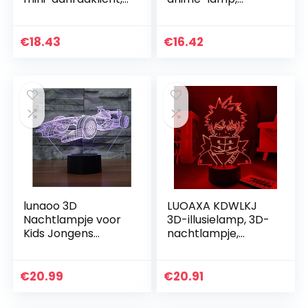
draadloze LED-
Demon Slayer,
nachtverlichting
Kochou Shinobu
voor kinderen,
voor kinderen,
€
18.43
€
16.42
draagbare
slaapkamer,
bedlampje…
decoratie, 3D LED…
lunaoo 3D
LUOAXA KDWLKJ
Nachtlampje voor
3D-illusielamp, 3D-
Kids Jongens
nachtlampje,
Speelgoed, 3D
anime, Bakugou,
Illusie Lamp voor
Katsuki, 3D-lamp,
Slaapkamer Naast
My Hero Academia,
€
20.99
€
20.91
Tafel Decoratie, 7
nachtlampje voor…
Kleur…