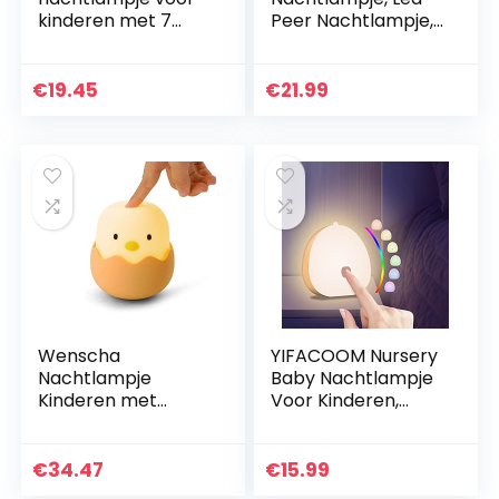
kinderen met 7
Peer Nachtlampje,
kleurwisselende
USB Opladen
leds en met touch-
Dimmen Touch
schakelaar,
Siliconen
€
19.45
€
21.99
bedlampje voor
Bureaulamp,
baby’s en…
Kinderen Cartoon…
Wenscha
YIFACOOM Nursery
Nachtlampje
Baby Nachtlampje
Kinderen met
Voor Kinderen,
Touch Sensor Baby
USB-C Oplaadbare
Nachtlampje
LED
Oplaadbare
Kindenachtlampje,
€
34.47
€
15.99
Batterij Dimbare
RGB Kleur