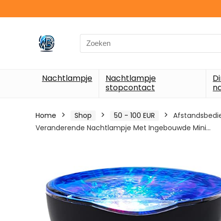
Search
for:
Nachtlampje
Nachtlampje
D
stopcontact
n
Home
Shop
50 - 100 EUR
Afstandsbedie
Veranderende Nachtlampje Met Ingebouwde Mini…