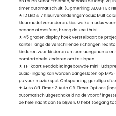
en touch Senor -toetsen, schakel de lamp vrij in
timer automatisch uit. (Opmerking: ADAPTER NI
★ 12 LED & 7 Kleurveranderingsmodus: Multicol
kleurmodel veranderen, kies welke modus weerge
oceaan atmosfeer, breng de zee thuis!.
★ 45 graden display hoek verstelbaar: de proj
kantel, langs de verschillende richtingen recht
kinderen voor kinderen om een ​​aangename en 
comfortabele kinderen om te slapen ..
★ TF-kaart Readable: ingebouwde mini-luidsprek
audio-ingang kan worden aangesloten op MP3-spe
pc voor muziekspel. Ontspanning, gezellige sfee
★ Auto Off Timer: 3 Auto Off Timer Options (in
automatisch uitgeschakeld na de vooraf ingeste
de hele nacht aan te blijven. U hebt toegang to