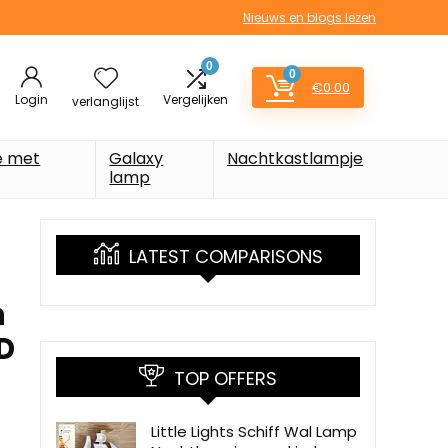
Nieuws en blogs lezen
0
0
€
0.00
Login
Vergelijken
verlanglijst
e met
Galaxy
Nachtkastlampje
lamp
LATEST COMPARISONS
n
D
TOP OFFERS
Little Lights Schiff Wal Lamp