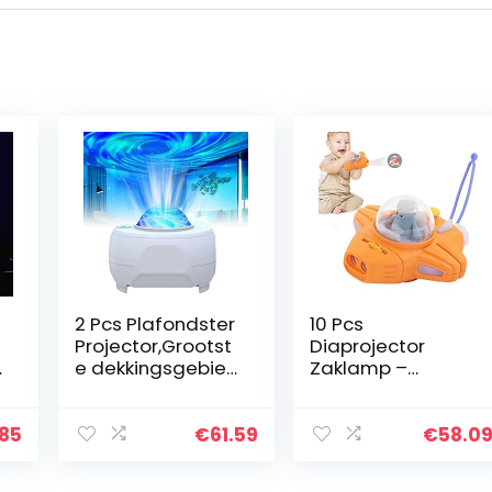
2 Pcs Plafondster
10 Pcs
Projector,Grootst
Diaprojector
D
e dekkingsgebied
Zaklamp –
Star Light
Ruimteschipproje
Projector –
ctor speelgoed
draadloze
voor kinderen |
.85
€
61.59
€
58.0
moderne
Kinderen
sterprojectie,
Projector Fakkels