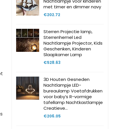
Nachtlampje voor kinderen
met timer en dimmer navy
€
202.72
Sterren Projectie lamp,
Sterrenhemel Led
Nachtlampje Projector, Kids
Geschenken, Kinderen
Slaapkamer Lamp
€
528.63
et
3D Houten Gesneden
Nachtlampje LED-
bureaulamp Voetafdrukken
voor baby’s R-vormige
tafellamp Nachtkastlampje
Creatieve…
us
€
206.05