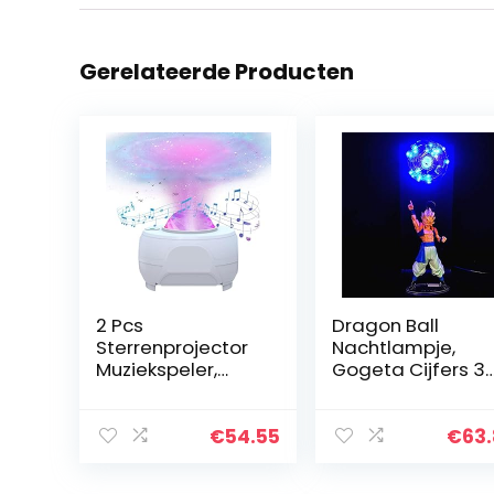
Gerelateerde Producten
2 Pcs
Dragon Ball
Sterrenprojector
Nachtlampje,
Muziekspeler,
Gogeta Cijfers 3
Sterrenprojector
Illusion LED
voor slaapkamer,
Nachtlampje,
draadloze
Anime Dragon
€
54.55
€
63
moderne
Ball 3D Cijfers
sterprojectie,
Nachtlampje