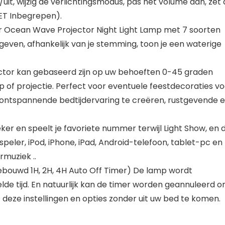
/uit, wijzig de verlichtingsmodus, pas het volume aan, zet
ET Inbegrepen).
or Ocean Wave Projector Night Light Lamp met 7 soorten
ven, afhankelijk van je stemming, toon je een waterige
ector kan gebaseerd zijn op uw behoeften 0-45 graden
op of projectie. Perfect voor eventuele feestdecoraties v
ontspannende bedtijdervaring te creëren, rustgevende 
er en speelt je favoriete nummer terwijl Light Show, en 
ler, iPod, iPhone, iPad, Android-telefoon, tablet-pc en
rmuziek ..
gebouwd 1H, 2H, 4H Auto Off Timer) De lamp wordt
lde tijd. En natuurlijk kan de timer worden geannuleerd 
t deze instellingen en opties zonder uit uw bed te komen.