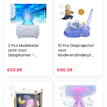
2 Pcs Muziekster
10 Pcs Diaprojector
Licht Voor
voor
Slaapkamer –
kinderen,Kinderproj
Nachtverlichting
ector Kleine fakkels
Lamp –
– Kinderen
Verjaardagscadeau
Projector Fakkels
€
53.69
€
50.09
s, Draadloze
Ruimte, Educatief
Projectielamp
Leren…
Licht…