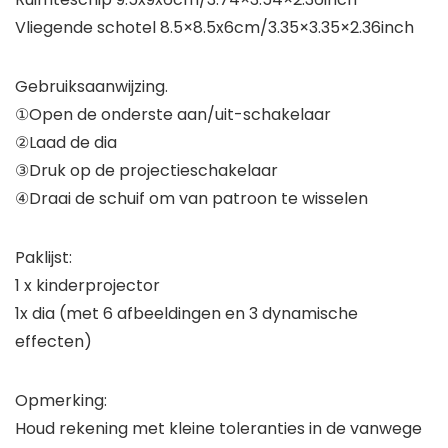
Vliegende schotel 8.5×8.5x6cm/3.35×3.35×2.36inch
Gebruiksaanwijzing.
①Open de onderste aan/uit-schakelaar
②Laad de dia
③Druk op de projectieschakelaar
④Draai de schuif om van patroon te wisselen
Paklijst:
1 x kinderprojector
1x dia (met 6 afbeeldingen en 3 dynamische
effecten)
Opmerking:
Houd rekening met kleine toleranties in de vanwege