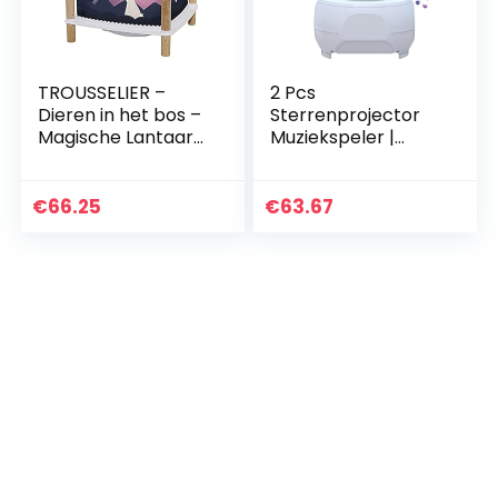
TROUSSELIER –
2 Pcs
Dieren in het bos –
Sterrenprojector
Magische Lantaarn
Muziekspeler |
Revolution 2.0 –
Nachtverlichting
Nachtlampje met
Lamp,draadloze
muziek –
moderne
€
66.25
€
63.67
Sterrenprojector –
sterprojectie,
Muziek…
romantische…