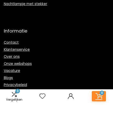
Nachtlampje met stekker
Informatie
Contact
Klantenservice
Over ons
Onze webshops
Vacature
Blogs
Privacybeleid
0
Adverteren
0
Vergelijken
Contact