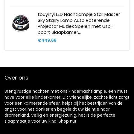
touyinyi LED Nachtlampje Star Master
Sky Starry Lamp Auto Roterende
Projector Muziek Spelen met Usb-
poort Slaapkamer…
€
449.66
Over ons
Breng rustige nachten met ons kindernachtlampje, een must-
have voor elke kinderkamer. Dit vriendelijke, zachte licht zorgt
voor een kalmerende sfeer, helpt bij het bestrijden van de
angst voor het donker en begeleidt uw kleintje naar
dromenland. Veilig en energiezuinig, het is de perfecte
slaapmaatje voor uw kind. Shop nu!