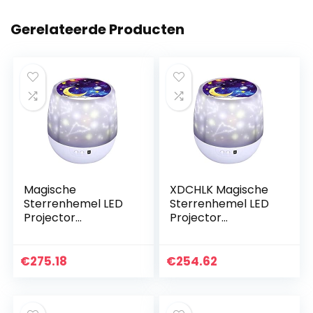
Gerelateerde Producten
Magische
XDCHLK Magische
Sterrenhemel LED
Sterrenhemel LED
Projector
Projector
Nachtlampje
Nachtlampje
Sterrenhemel
Sterrenhemel
Projector
Projector
€
275.18
€
254.62
Nachtlamp
Nachtlamp
Kleurrijke
Kleurrijke
Roterende Lamp
Roterende Lamp