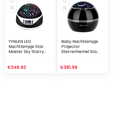
voor Baby…
voor…
YYNLKN LED
Baby Nachtlampje
Nachtlampje Star
Projector
Master Sky Starry
Sterrenhemel Star
Lamp Auto
Master Roterende
Roterende
Nachtlamp
Projector Muziek
Kerstlicht USB
€
346.92
€
381.99
Spelen met Usb-
Projectie Kinderen
poort Slaapkamer
Slapen Led…
Licht…