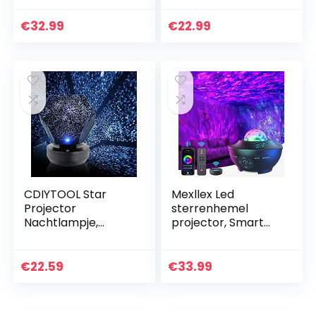
watergolven,
volwassenen,
projectielamp,
donker bedlampje
€
32.99
€
22.99
Galaxy projector,
baby slaaphulp
nachtlampje,
draagbare…
bluetooth…
CDIYTOOL Star
Mexllex Led
Projector
sterrenhemel
Nachtlampje,
projector, Smart
Galaxy Star
Wifi Galaxy Lamp,
Projectorlamp met
compatibel met
3 kleuren
Alexa/Google
€
22.59
€
33.99
veranderende
Assistant,
verstelbare, LED…
Nachtlampje Star…