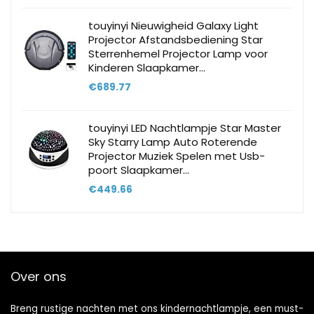
touyinyi Nieuwigheid Galaxy Light
Projector Afstandsbediening Star
Sterrenhemel Projector Lamp voor
Kinderen Slaapkamer…
€
689.77
touyinyi LED Nachtlampje Star Master
Sky Starry Lamp Auto Roterende
Projector Muziek Spelen met Usb-
poort Slaapkamer…
€
449.66
Over ons
Breng rustige nachten met ons kindernachtlampje, een must-