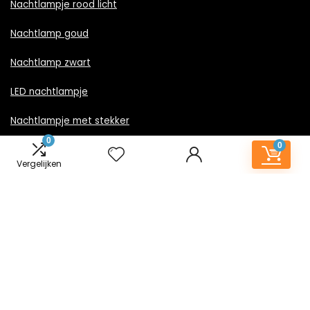
Nachtlampje rood licht
Nachtlamp goud
Nachtlamp zwart
LED nachtlampje
Nachtlampje met stekker
0
0
Vergelijken
Informatie
Contact
Klantenservice
Over ons
Onze webshops
Vacature