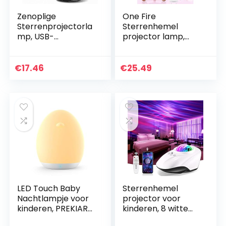
Zenoplige
One Fire
Sterrenprojectorla
Sterrenhemel
mp, USB-
projector lamp,
oplaadbaar, 360°
White Noise
draaibaar,
Machine
nachtlampje voor
Nachtlampje
€
17.46
€
25.49
kinderen, 6 led-
Kinderen, 12 Color
kleuren met…
Modes 6 Films
Projector Light…
LED Touch Baby
Sterrenhemel
Nachtlampje voor
projector voor
kinderen, PREKIAR
kinderen, 8 witte
1800 mAh
ruis- + Bluetooth