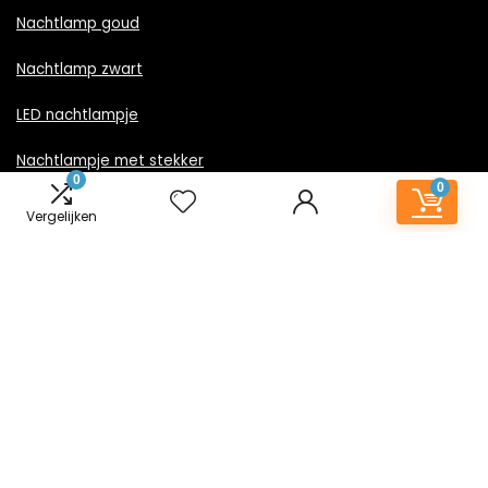
Nachtlamp goud
Nachtlamp zwart
LED nachtlampje
Nachtlampje met stekker
0
0
Vergelijken
Informatie
Contact
Klantenservice
Over ons
Onze webshops
Vacature
Blogs