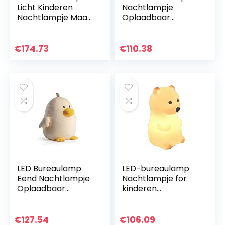
Licht Kinderen
Nachtlampje
Nachtlampje Maan
Oplaadbaar
Nachtlampje PLA
Nachtlampje ABS +
Tweekleurig
Siliconen 1W 5V1A
Dimmen
Sleutelschakelaar
€
174.73
€
110.38
Slaapkamer
Kleurrijk Gradiënt
Slaapdecoratie
Warm…
Nachtlampje…
LED Bureaulamp
LED-bureaulamp
Eend Nachtlampje
Nachtlampje for
Oplaadbaar
kinderen
Nachtlampje
Oplaadbaar
ABS+PC+ Kristal
nachtlampje
Katoen Warm licht
Silicone Materiaal
€
127.54
€
106.09