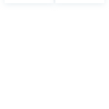
5W 5V1A Traploos
3000K Slaapkamer
dimbaar…
Slaapdecoratie…