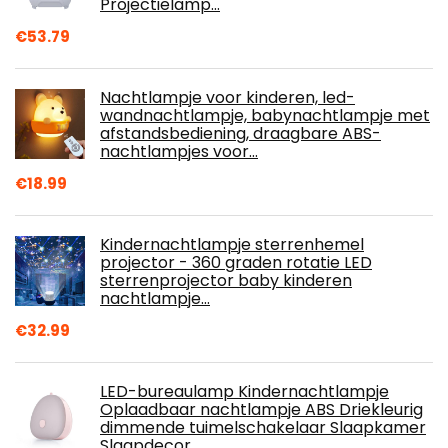
Projectielamp…
€
53.79
Nachtlampje voor kinderen, led-
wandnachtlampje, babynachtlampje met
afstandsbediening, draagbare ABS-
nachtlampjes voor…
€
18.99
Kindernachtlampje sterrenhemel
projector - 360 graden rotatie LED
sterrenprojector baby kinderen
nachtlampje…
€
32.99
LED-bureaulamp Kindernachtlampje
Oplaadbaar nachtlampje ABS Driekleurig
dimmende tuimelschakelaar Slaapkamer
Slaapdecor…