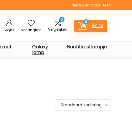
Nieuws en blogs lezen
0
0
€
0.00
Login
Vergelijken
verlanglijst
e met
Galaxy
Nachtkastlampje
lamp
Standaard sortering