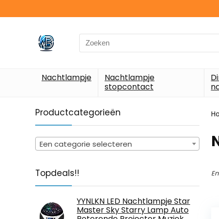
Search
for:
Nachtlampje
Nachtlampje
D
stopcontact
n
Productcategorieën
H
‎
Een categorie selecteren
Topdeals!!
En
YYNLKN LED Nachtlampje Star
Master Sky Starry Lamp Auto
Roterende Projector Muziek