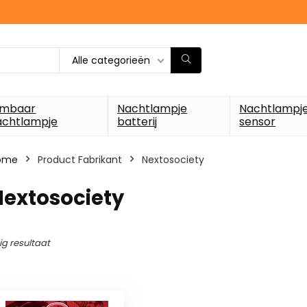
Alle categorieën
imbaar
Nachtlampje
Nachtlampj
achtlampje
batterij
sensor
ome
Product Fabrikant
‎Nextosociety
Nextosociety
ig resultaat