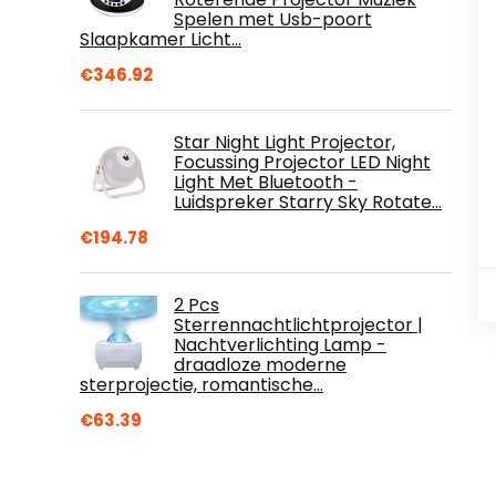
Spelen met Usb-poort
Slaapkamer Licht…
€
346.92
Star Night Light Projector,
Focussing Projector LED Night
Light Met Bluetooth -
Luidspreker Starry Sky Rotate…
€
194.78
2 Pcs
Sterrennachtlichtprojector |
Nachtverlichting Lamp -
draadloze moderne
sterprojectie, romantische…
€
63.39