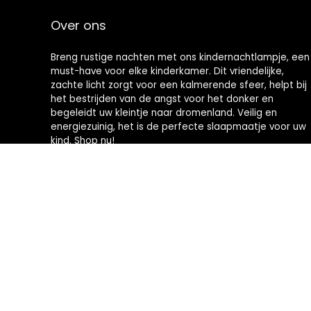
Over ons
Breng rustige nachten met ons kindernachtlampje, een
must-have voor elke kinderkamer. Dit vriendelijke,
zachte licht zorgt voor een kalmerende sfeer, helpt bij
het bestrijden van de angst voor het donker en
begeleidt uw kleintje naar dromenland. Veilig en
energiezuinig, het is de perfecte slaapmaatje voor uw
kind. Shop nu!