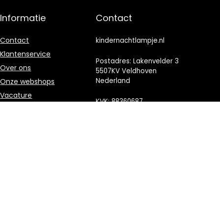
Informatie
Contact
Contact
kindernachtlampje.nl
Klantenservice
Postadres: Lakenvelder 3
Over ons
5507KV Veldhoven
Nederland
Onze webshops
Vacature
KVK: 88360687
Blogs
E-mail:
Privacybeleid
info@kindernachtlampje.nl
Adverteren