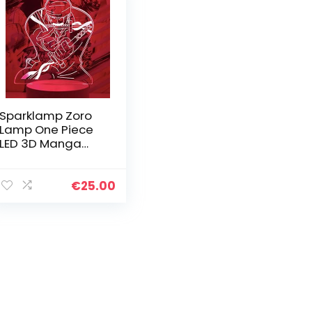
Sparklamp Zoro
Lamp One Piece
LED 3D Manga
Anime
Nachtlampje
Baby Nachtkastje
€
25.00
Kinderen
Decoratie Nacht
Lezen Kantoor…