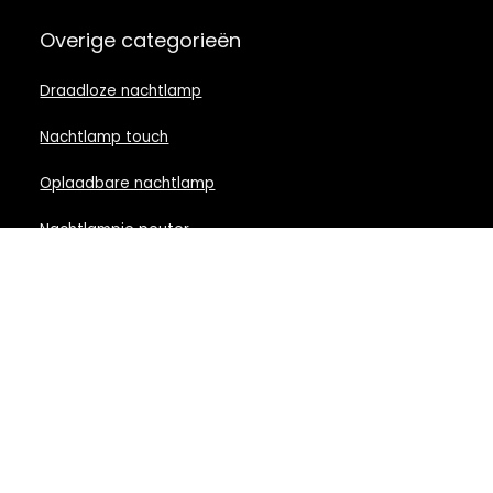
Overige categorieën
Draadloze nachtlamp
Nachtlamp touch
Oplaadbare nachtlamp
Nachtlampje peuter
Nachtlamp babykamer
Nachtlampje rood licht
Nachtlamp goud
Nachtlamp zwart
LED nachtlampje