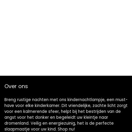
Over ons
Breng rustige nachten met ons kindernachtlampje, een must-
have voor elke kinderkamer. Dit vriendelijke, zachte licht zorgt
voor een kalmerende sfeer, helpt bij het bestrijden van de
angst voor het donker en begeleidt uw kleintje naar
dromenland. Veilig en energiezuinig, het is de perfecte
slaapmaatje voor uw kind. Shop nu!