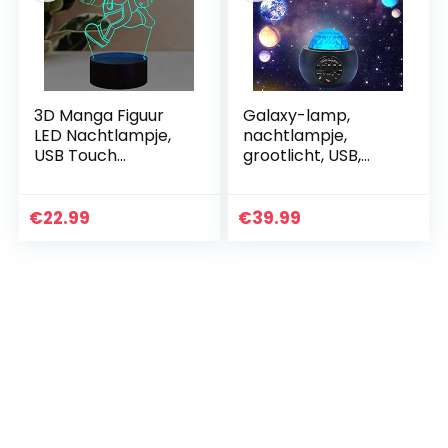
3D Manga Figuur
Galaxy-lamp,
LED Nachtlampje,
nachtlampje,
USB Touch
grootlicht, USB,
Afstandsbediening
sterrenhemel,
Kid Slaapkamer
muziekspeler,
Nachtlampje 16
bluetooth,
€
22.99
€
39.99
Kleuren
astronomie,
Bureaulamp
verjaardagscadeau
Decor…
, voor…