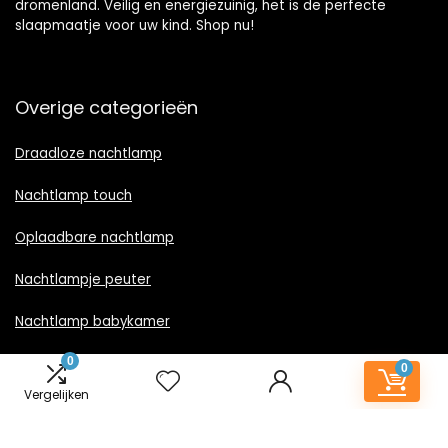
dromenland. Veilig en energiezuinig, het is de perfecte
slaapmaatje voor uw kind. Shop nu!
Overige categorieën
Draadloze nachtlamp
Nachtlamp touch
Oplaadbare nachtlamp
Nachtlampje peuter
Nachtlamp babykamer
0
Nachtlampje rood licht
0
Vergelijken
Nachtlamp goud
Nachtlamp zwart