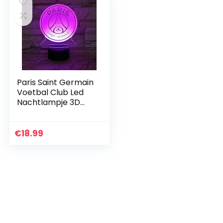
Paris Saint Germain
Voetbal Club Led
Nachtlampje 3D
Illusie Kinderen Kids
Ligue 1 Voetbal
Logo PSG
€
18.99
Nachtlampje Tafel…