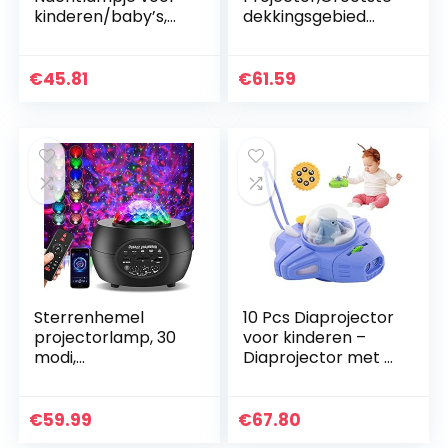
kinderen/baby’s,
dekkingsgebied
draagbaar,
Star Light Projector
draadloos,
– draadloze
uitbreidbaar, zacht
moderne
€
45.81
€
61.59
licht, ergonomisch
sterprojectie,
design…
romantische…
Sterrenhemel
10 Pcs Diaprojector
projectorlamp, 30
voor kinderen –
modi,
Diaprojector met 6
sterrenprojector,
afbeeldingen,Ruimt
nachtlampje,
eschip Torch
sterrenhemel met
Projectie Licht voor
€
59.99
€
67.80
360° draaien,
Kinderen…