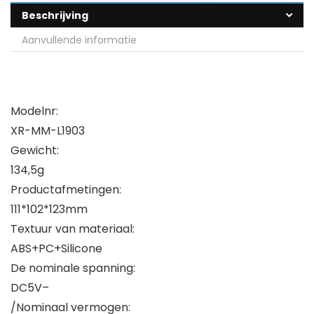
Beschrijving
Aanvullende informatie
Modelnr:
XR-MM-L1903
Gewicht:
134,5g
Productafmetingen:
111*102*123mm
Textuur van materiaal:
ABS+PC+Silicone
De nominale spanning:
DC5V–
/Nominaal vermogen: