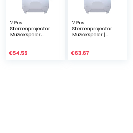
2 Pcs
2 Pcs
Sterrenprojector
Sterrenprojector
Muziekspeler,
Muziekspeler |
Sterrenprojector
Nachtverlichting
voor slaapkamer,
Lamp,draadloze
draadloze
moderne
€
54.55
€
63.67
moderne
sterprojectie,
sterprojectie,
romantische…
romantische…