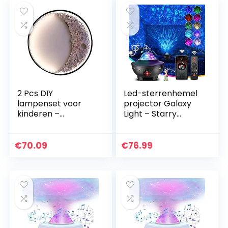
2 Pcs DIY
Led-sterrenhemel
lampenset voor
projector Galaxy
kinderen –
Light – Starry
Nachtlampje Lamp
Projector Light met
voor Kamer | Maak
watergolven,
je eigen nieuwigheid
bluetooth-
€
70.09
€
76.99
Moon Night Light,
luidsprekerfunctie…
Night…