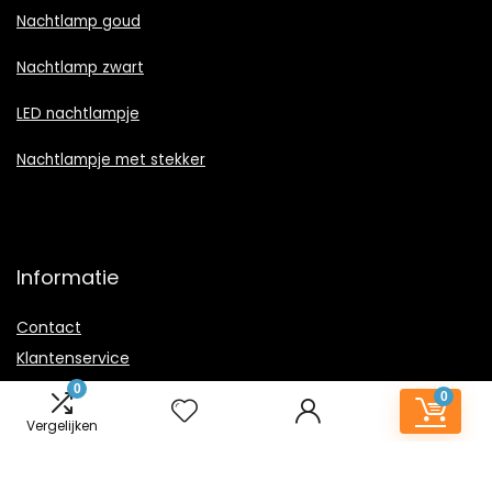
Nachtlamp goud
Nachtlamp zwart
LED nachtlampje
Nachtlampje met stekker
Informatie
Contact
Klantenservice
Over ons
0
0
Onze webshops
Vergelijken
Vacature
Blogs