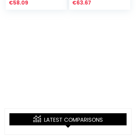
kinderen –
moderne
€
58.09
€
63.67
Kinderprojector
sterprojectie,
Nachtlampje,
romantische…
ouder…
LATEST COMPARISONS