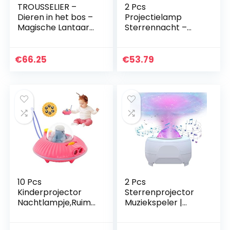
TROUSSELIER –
2 Pcs
Dieren in het bos –
Projectielamp
Magische Lantaarn
Sterrennacht –
Revolution 2.0 –
Sterrennachtverlic
Nachtlampje met
hting voor
muziek –
kinderen,Verjaarda
€
66.25
€
53.79
Sterrenprojector –
gscadeaus,
Muziek…
Draadloze
Projectielamp…
10 Pcs
2 Pcs
Kinderprojector
Sterrenprojector
Nachtlampje,Ruimt
Muziekspeler |
eschipprojector
Nachtverlichting
speelgoed voor
Lamp,draadloze