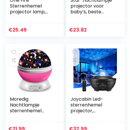
One Fire
Star-nachtlampje
Sterrenhemel
projector voor
projector lamp,
baby’s, beste
White Noise
speelgoed
Machine
geschenken voor
Nachtlampje
kinderen,
€
25.49
€
23.82
Kinderen, 12 Color
oplaadbare
Modes 6 Films
roterende led-
Projector Light…
sterrenhemel…
Moredig
Joycabin Led-
Nachtlampje
sterrenhemel
sterrenhemel
projector,
projector voor
roterende
kinderen,
watergolven,
nachtlampje met 8
projectielamp,
€
21.99
€
32.99