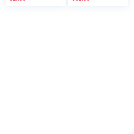
gekleurde modi,
Galaxy projector,
360° rotatie,
nachtlampje,
sterrenlicht…
bluetooth…