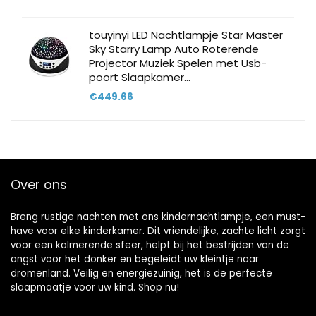
touyinyi LED Nachtlampje Star Master
Sky Starry Lamp Auto Roterende
Projector Muziek Spelen met Usb-
poort Slaapkamer…
€
449.66
Over ons
Breng rustige nachten met ons kindernachtlampje, een must-
have voor elke kinderkamer. Dit vriendelijke, zachte licht zorgt
voor een kalmerende sfeer, helpt bij het bestrijden van de
angst voor het donker en begeleidt uw kleintje naar
dromenland. Veilig en energiezuinig, het is de perfecte
slaapmaatje voor uw kind. Shop nu!