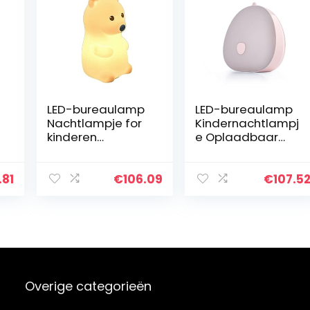
LED-bureaulamp
LED-bureaulamp
Nachtlampje for
Kindernachtlampj
kinderen
e Oplaadbaar
Oplaadbaar
nachtlampje ABS
nachtlampje
Driekleurig
Silicone Materiaal
dimmende
1.81
€
106.09
€
107.5
3000K
tuimelschakelaar
a
Slaapkamer
Slaapkamer
Slaapdecoratie…
Slaapdecor…
Overige categorieën