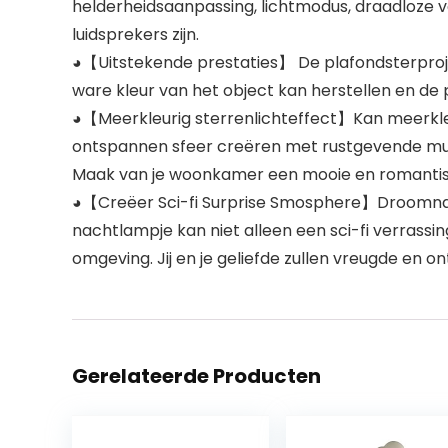
helderheidsaanpassing, lichtmodus, draadloze ve
luidsprekers zijn.
◕【Uitstekende prestaties】 De plafondsterproj
ware kleur van het object kan herstellen en de pl
◕【Meerkleurig sterrenlichteffect】Kan meerkleu
ontspannen sfeer creëren met rustgevende muzi
Maak van je woonkamer een mooie en romantis
◕【Creëer Sci-fi Surprise Smosphere】Droomnach
nachtlampje kan niet alleen een sci-fi verrass
omgeving. Jij en je geliefde zullen vreugde en o
Gerelateerde Producten