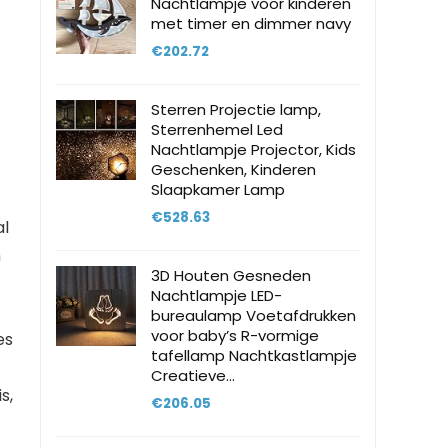
Nachtlampje voor kinderen
met timer en dimmer navy
€
202.72
Sterren Projectie lamp,
Sterrenhemel Led
Nachtlampje Projector, Kids
Geschenken, Kinderen
Slaapkamer Lamp
€
528.63
al
n
3D Houten Gesneden
Nachtlampje LED-
bureaulamp Voetafdrukken
voor baby’s R-vormige
es
tafellamp Nachtkastlampje
Creatieve…
s,
€
206.05