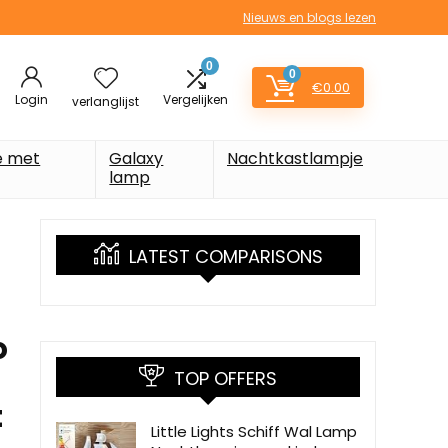
Nieuws en blogs lezen
0
0
€
0.00
Login
Vergelijken
verlanglijst
e met
Galaxy
Nachtkastlampje
lamp
LATEST COMPARISONS
o
TOP OFFERS
t
Little Lights Schiff Wal Lamp