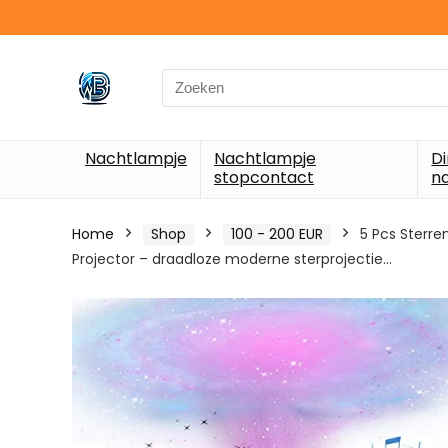
Search
for:
Nachtlampje
Nachtlampje
D
stopcontact
n
Home
Shop
100 - 200 EUR
5 Pcs Sterre
Projector – draadloze moderne sterprojectie…