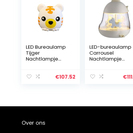
LED Bureaulamp
LED-bureaulamp
Tijger
Carrousel
Nachtlampje
Nachtlampje
Kindernachtlampj
Oplaadbaar
e Siliconen + ABS
nachtlampje ABS
Sleutelschakelaar
+ PC + siliconen
€
107.52
€
11
Slaapkamer
0.2W 5V
Slaap Decoratie…
Aanraakschakel
ar Slaapkamer…
Over ons