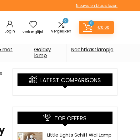
Nieuws en blogs lezen
0
0
€
0.00
Login
Vergelijken
verlanglijst
e met
Galaxy
Nachtkastlampje
lamp
le
LATEST COMPARISONS
TOP OFFERS
y
Little Lights Schiff Wal Lamp