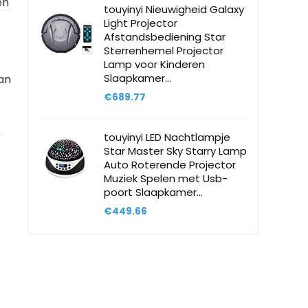
en
touyinyi Nieuwigheid Galaxy
Light Projector
Afstandsbediening Star
Sterrenhemel Projector
Lamp voor Kinderen
Slaapkamer…
an
€
689.77
r
touyinyi LED Nachtlampje
Star Master Sky Starry Lamp
Auto Roterende Projector
Muziek Spelen met Usb-
poort Slaapkamer…
€
449.66