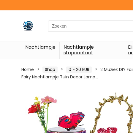
Search
for:
Nachtlampje
Nachtlampje
D
stopcontact
n
Home
Shop
0 - 20 EUR
2 Muziek DIY Fa
Fairy Nachtlampje Tuin Decor Lamp…