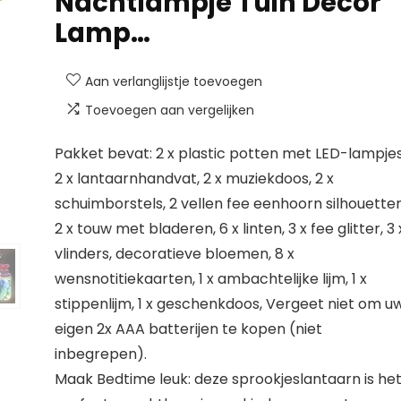
Nachtlampje Tuin Decor
Lamp…
Aan verlanglijstje toevoegen
Toevoegen aan vergelijken
Pakket bevat: 2 x plastic potten met LED-lampjes
2 x lantaarnhandvat, 2 x muziekdoos, 2 x
schuimborstels, 2 vellen fee eenhoorn silhouetten
2 x touw met bladeren, 6 x linten, 3 x fee glitter, 3 
vlinders, decoratieve bloemen, 8 x
wensnotitiekaarten, 1 x ambachtelijke lijm, 1 x
stippenlijm, 1 x geschenkdoos, Vergeet niet om u
eigen 2x AAA batterijen te kopen (niet
inbegrepen).
Maak Bedtime leuk: deze sprookjeslantaarn is he