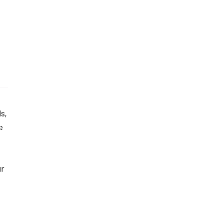
s,
e
ar