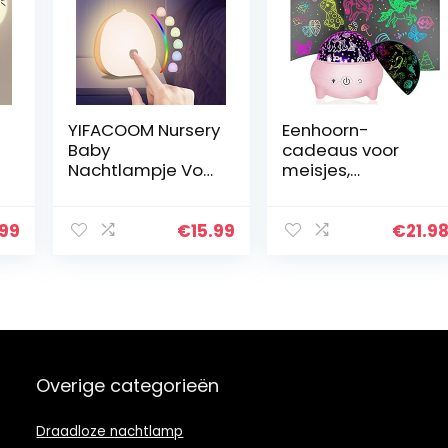
YIFACOOM Nursery
Eenhoorn-
Baby
cadeaus voor
Nachtlampje Voor
meisjes,
Kinderen, USB-C
eenhoorn-
Oplaadbare LED
speelgoed voor
Kindenachtlampj
kinderen, 2-9,2-
.99
€
15.99
€
21.9
e, RGB Kleur
in-1
Veranderende
zeemeerminproje
Touch…
ctor, eenhoorn,
nachtlampje…
Overige categorieën
Draadloze nachtlamp