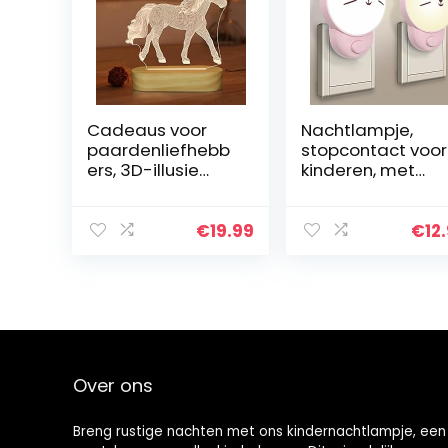
Cadeaus voor
Nachtlampje,
paardenliefhebb
stopcontact voor
ers, 3D-illusie
kinderen, met
optisch paard
schakelaar, 2
nachtlampje, led
stuks, roze
warm wit
katten-
€
19.99
€
12
bureautafellamp
nachtlamp voor
voor kinderen…
stekker, warm of
wit licht…
Over ons
Breng rustige nachten met ons kindernachtlampje, een