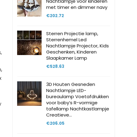
Nachtlampje voor kinderen
met timer en dimmer navy
€
202.72
Sterren Projectie lamp,
Sterrenhemel Led
Nachtlampje Projector, Kids
Geschenken, Kinderen
,
Slaapkamer Lamp
€
528.63
,
x
3D Houten Gesneden
Nachtlampje LED-
bureaulamp Voetafdrukken
voor baby’s R-vormige
w
tafellamp Nachtkastlampje
Creatieve…
€
206.05
t