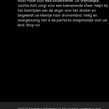
must-have voor elke kinderkamer. Dit vriendelijke,
zachte licht zorgt voor een kalmerende sfeer, helpt bij
het bestrijden van de angst voor het donker en
begeleidt uw kleintje naar dromenland. Veilig en
energiezuinig, het is de perfecte slaapmaatje voor uw
kind. Shop nu!
2022 © Kindernachtlampje.nl Alle rechten voorbehouden