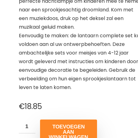
perfecte nachtlampje om kinderen mee te nem
naar een sprookjesachtig droomland. Kom met
een muziekdoos, druk op het deksel zal een
muzikaal geluid maken.
Eenvoudig te maken: de lantaarn complete set k
voldoen aan al uw ontwerpbehoeften. Deze
ambachtelijke sets voor meisjes van 4-12 jaar
wordt geleverd met instructies om kinderen doo
eenvoudige decoratie te begeleiden. Gebruik de
verbeelding om hun eigen sprookjeslantaarn tot
leven te laten komen.
€
18.85
TOEVOEGEN
AAN
WINKELWAGEN