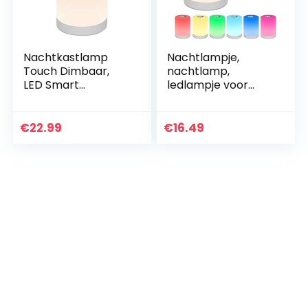
Nachtkastlamp
Nachtlampje,
Touch Dimbaar,
nachtlamp,
LED Smart
ledlampje voor
Nachtlicht,
kinderen, RGB
Sfeerlicht,
verandering van
Bureaulamp, USB
kleur en helderheid,
€
22.99
€
16.49
oplaadbaar,
instelbaar, touch-
draagbaar,
bediening…
kleurverandering…