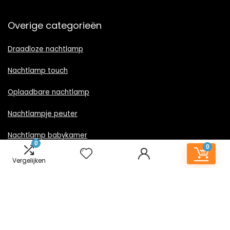
Overige categorieën
Draadloze nachtlamp
Nachtlamp touch
Oplaadbare nachtlamp
Nachtlampje peuter
Nachtlamp babykamer
0
0
Nachtlampje rood licht
Vergelijken
Nachtlamp goud
Nachtlamp zwart
LED nachtlampje