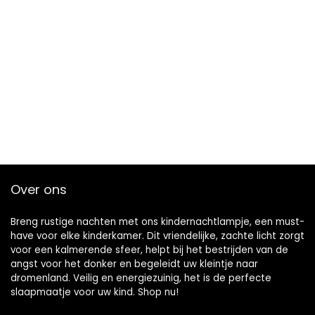
Over ons
Breng rustige nachten met ons kindernachtlampje, een must-
have voor elke kinderkamer. Dit vriendelijke, zachte licht zorgt
voor een kalmerende sfeer, helpt bij het bestrijden van de
angst voor het donker en begeleidt uw kleintje naar
dromenland. Veilig en energiezuinig, het is de perfecte
slaapmaatje voor uw kind. Shop nu!