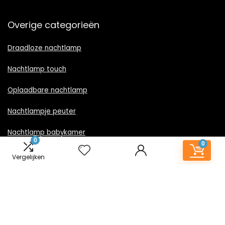
Overige categorieën
Draadloze nachtlamp
Nachtlamp touch
Oplaadbare nachtlamp
Nachtlampje peuter
Nachtlamp babykamer
0
0
Nachtlampje rood licht
Vergelijken
Nachtlamp goud
Nachtlamp zwart
LED nachtlampje