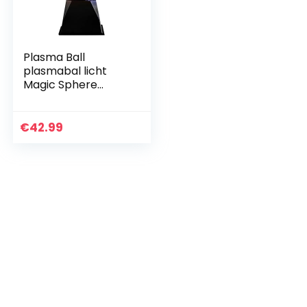
Plasma Ball
plasmabal licht
Magic Sphere
Lighting Crystal
Lamp voor
kinderen, feest,
€
42.99
decoraties,
slaapkamer, huis…