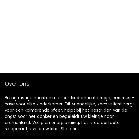
Over ons
Breng rustige nachten met ons kindernachtlampje, een must-
have voor elke kinderkamer. Dit vriendelijke, zachte licht zorgt
voor een kalmerende sfeer, helpt bij het bestrijden van de
angst voor het donker en begeleidt uw kleintje naar
dromenland. Veilig en energiezuinig, het is de perfecte
slaapmaatje voor uw kind. Shop nu!