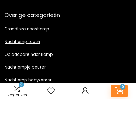
Overige categorieën
Draadloze nachtlamp
Nachtlamp touch
Oplaadbare nachtlamp
Nachtlampje peuter
Nachtlamp babykamer
0
0
Nachtlampje rood licht
Vergelijken
Nachtlamp goud
Nachtlamp zwart
LED nachtlampje