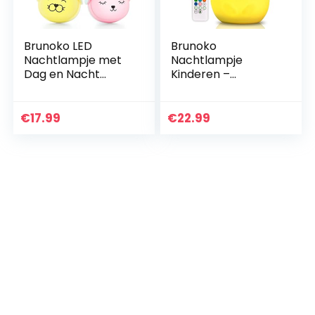
Brunoko LED
Brunoko
Nachtlampje met
Nachtlampje
Dag en Nacht
Kinderen –
Sensor voor
Kinderlamp
Kinderen –
meerkleurig met
Nachtlampje
afstandsbediening
€
17.99
€
22.99
stopcontact
– Nachtlamp voor
babykamer –
Kinderkamer en
Kinderlamp in 3…
Babykamer…