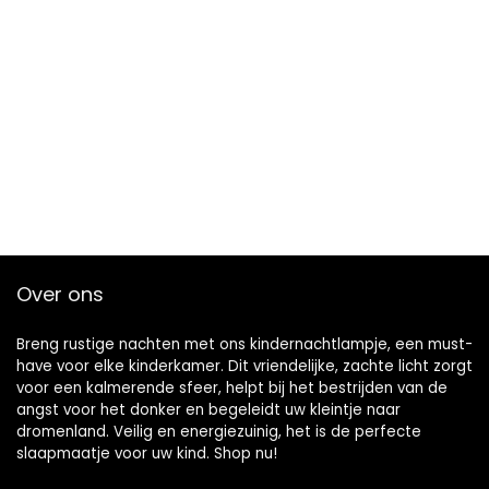
Over ons
Breng rustige nachten met ons kindernachtlampje, een must-
have voor elke kinderkamer. Dit vriendelijke, zachte licht zorgt
voor een kalmerende sfeer, helpt bij het bestrijden van de
angst voor het donker en begeleidt uw kleintje naar
dromenland. Veilig en energiezuinig, het is de perfecte
slaapmaatje voor uw kind. Shop nu!