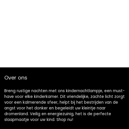
Over ons
Breng rustige nachten met ons kindernachtlampje, een must-
have voor elke kinderkamer. Dit vriendelijke, zachte licht zorgt
voor een kalmerende sfeer, helpt bij het bestrijden van de
angst voor het donker en begeleidt uw kleintje naar
dromenland. Veilig en energiezuinig, het is de perfecte
slaapmaatje voor uw kind. Shop nu!