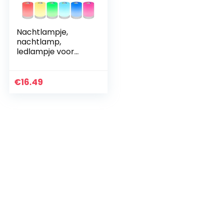
Nachtlampje,
nachtlamp,
ledlampje voor
kinderen, RGB
verandering van
kleur en helderheid,
€
16.49
instelbaar, touch-
bediening…