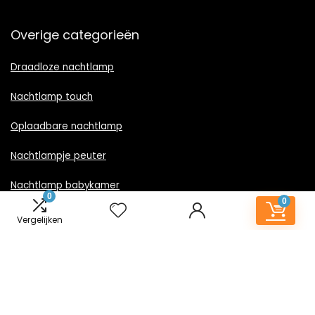
Overige categorieën
Draadloze nachtlamp
Nachtlamp touch
Oplaadbare nachtlamp
Nachtlampje peuter
Nachtlamp babykamer
0
0
Nachtlampje rood licht
Vergelijken
Nachtlamp goud
Nachtlamp zwart
LED nachtlampje