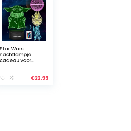
Star Wars
nachtlampje
cadeau voor
kinderen, 3D Illusie
met vier patroon
en 7
€
22.99
kleurverandering
Decor Lamp –
perfecte…