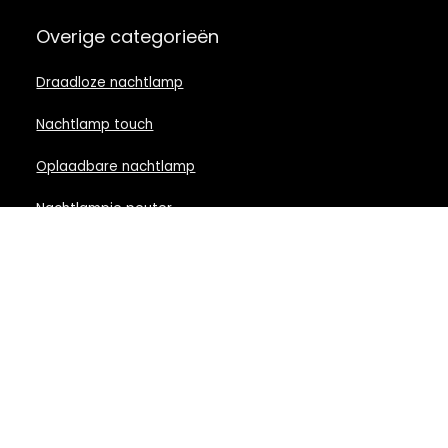
Overige categorieën
Draadloze nachtlamp
Nachtlamp touch
Oplaadbare nachtlamp
Nachtlampje peuter
Nachtlamp babykamer
Nachtlampje rood licht
Nachtlamp goud
Nachtlamp zwart
LED nachtlampje