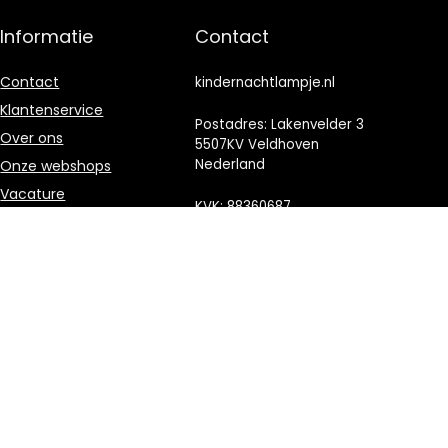
Informatie
Contact
Contact
kindernachtlampje.nl
Klantenservice
Postadres: Lakenvelder 3
Over ons
5507KV Veldhoven
Nederland
Onze webshops
Vacature
KVK: 88360687
Blogs
E-mail:
Privacybeleid
info@kindernachtlampje.nl
Adverteren