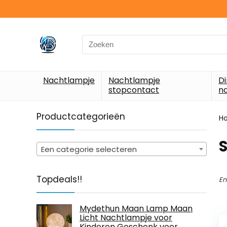
Search
for:
Nachtlampje
Nachtlampje
D
stopcontact
n
Productcategorieën
H
‎
Een categorie selecteren
Topdeals!!
En
Mydethun Maan Lamp Maan
Licht Nachtlampje voor
Kinderen Geschenk voor