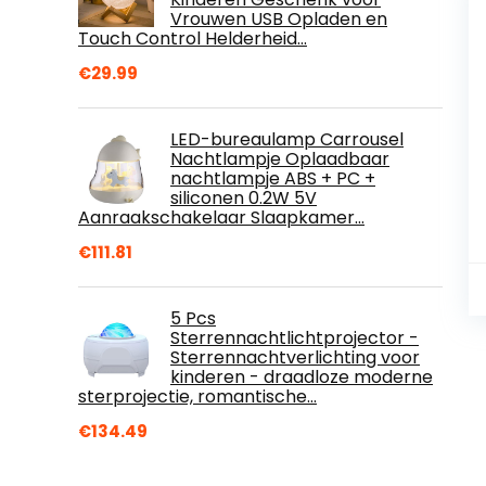
Vrouwen USB Opladen en
Touch Control Helderheid…
€
29.99
LED-bureaulamp Carrousel
Nachtlampje Oplaadbaar
nachtlampje ABS + PC +
siliconen 0.2W 5V
Aanraakschakelaar Slaapkamer…
€
111.81
5 Pcs
Sterrennachtlichtprojector -
Sterrennachtverlichting voor
kinderen - draadloze moderne
sterprojectie, romantische…
€
134.49