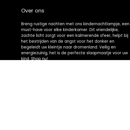
Over ons
Breng rustige nachten met ons kindernachtlampje, een
must-have voor elke kinderkamer. Dit vriendelijke,
zachte licht zorgt voor een kalmerende sfeer, helpt bij
het bestrijden van de angst voor het donker en
begeleidt uw kleintje naar dromenland. Veilig en
energiezuinig, het is de perfecte slaapmaatje voor uw
kind. Shop nu!