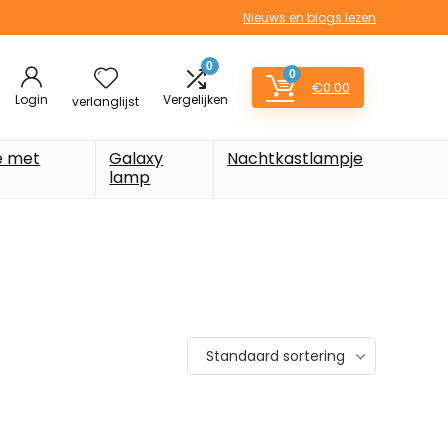
Nieuws en blogs lezen
0
0
€
0.00
Login
Vergelijken
verlanglijst
e met
Galaxy
Nachtkastlampje
lamp
Standaard sortering