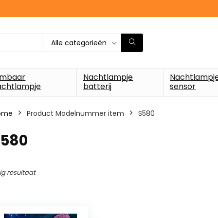
Alle categorieën
imbaar
Nachtlampje
Nachtlampj
achtlampje
batterij
sensor
ome
Product Modelnummer item
‎S580
S580
ig resultaat