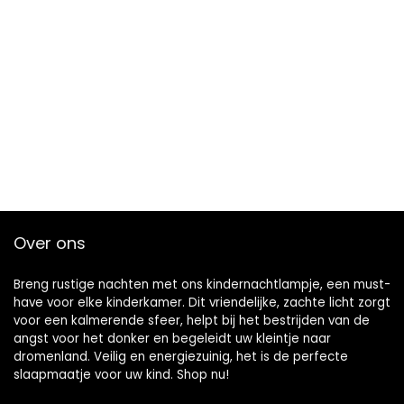
Over ons
Breng rustige nachten met ons kindernachtlampje, een must-
have voor elke kinderkamer. Dit vriendelijke, zachte licht zorgt
voor een kalmerende sfeer, helpt bij het bestrijden van de
angst voor het donker en begeleidt uw kleintje naar
dromenland. Veilig en energiezuinig, het is de perfecte
slaapmaatje voor uw kind. Shop nu!