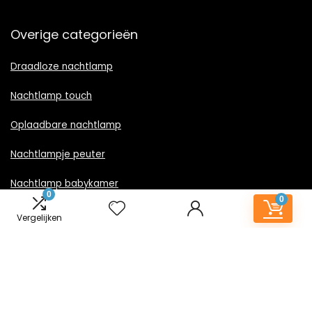
Overige categorieën
Draadloze nachtlamp
Nachtlamp touch
Oplaadbare nachtlamp
Nachtlampje peuter
Nachtlamp babykamer
0
0
Nachtlampje rood licht
Vergelijken
Nachtlamp goud
Nachtlamp zwart
LED nachtlampje