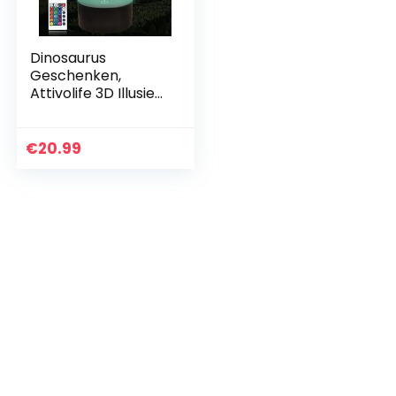
Dinosaurus
Geschenken,
Attivolife 3D Illusie
Licht Kinderen T-
rex Speelgoed,16
Kleuren
€
20.99
Veranderen Op
afstand Controle…