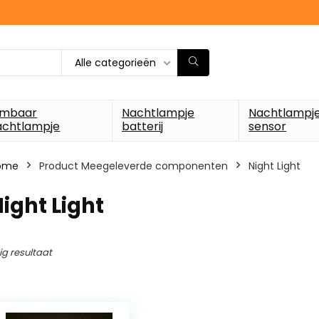
Alle categorieën
imbaar
Nachtlampje
Nachtlampj
achtlampje
batterij
sensor
ome
Product Meegeleverde componenten
‎Night Light
Night Light
ig resultaat