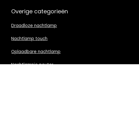
Overige categorieën
Draadloze nachtlamp
Nachtlamp touch
Oplaadbare nachtlamp
Nachtlampje peuter
Nachtlamp babykamer
Nachtlampje rood licht
Nachtlamp goud
Nachtlamp zwart
LED nachtlampje