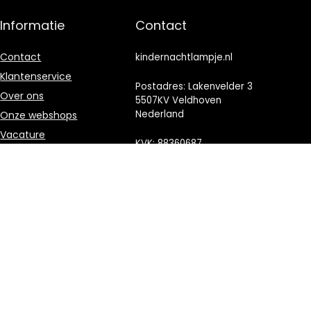
Informatie
Contact
Contact
kindernachtlampje.nl
Klantenservice
Postadres: Lakenvelder 3
Over ons
5507KV Veldhoven
Nederland
Onze webshops
Vacature
KVK: 88360687
Blogs
E-mail:
Privacybeleid
info@kindernachtlampje.nl
Adverteren