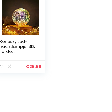
Konesky Led-
nachtlampje, 3D,
liefde,
nachtlampje,
magische
kristallen bol,
€
25.59
decoratie, USB-
tafellamp,
sfeerlicht…