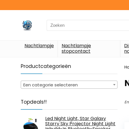
Search
for:
Nachtlampje
Nachtlampje
D
stopcontact
n
Productcategorieën
H
‎
Een categorie selecteren
Topdeals!!
En
Led Night Light, Star Galaxy
Starry Sky Projector Night Light
Inbuild-In Bluetooth-Spreker