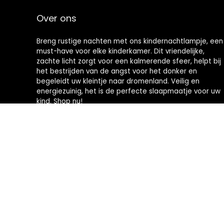
Over ons
Breng rustige nachten met ons kindernachtlampje, een
must-have voor elke kinderkamer. Dit vriendelijke,
zachte licht zorgt voor een kalmerende sfeer, helpt bij
het bestrijden van de angst voor het donker en
begeleidt uw kleintje naar dromenland. Veilig en
energiezuinig, het is de perfecte slaapmaatje voor uw
kind. Shop nu!