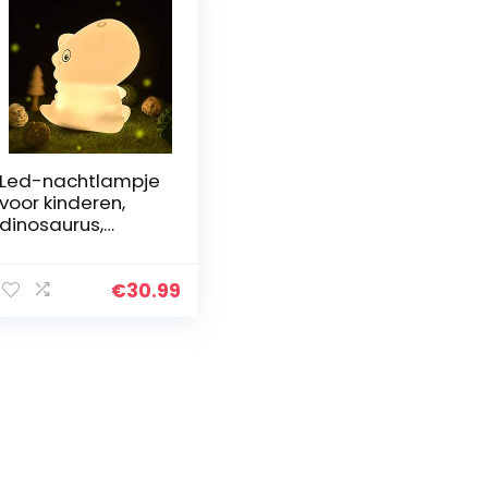
Led-nachtlampje
voor kinderen,
dinosaurus,
bedlampje voor
baby’s,
nachtlamp, 7
€
30.99
kleuren, dimbaar,
USB, siliconen
touch…