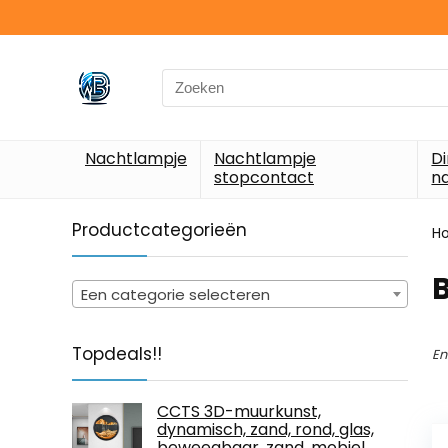
Search
for:
Nachtlampje
Nachtlampje
D
stopcontact
n
Productcategorieën
H
‎
Een categorie selecteren
Topdeals!!
En
CCTS 3D-muurkunst,
dynamisch, zand, rond, glas,
beweegbaar, zand, mobiel,