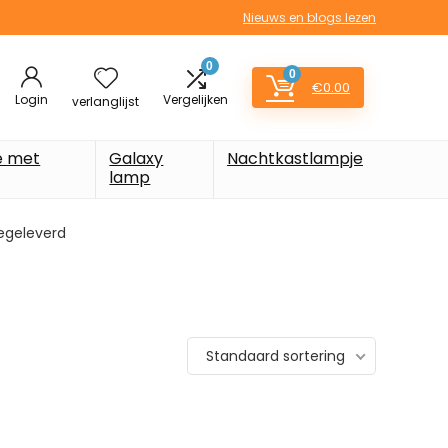
Nieuws en blogs lezen
0
0
€
0.00
Login
Vergelijken
verlanglijst
e met
Galaxy
Nachtkastlampje
lamp
eegeleverd
Standaard sortering