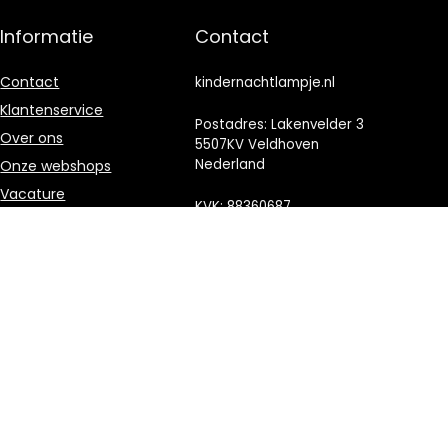
Informatie
Contact
Contact
kindernachtlampje.nl
Klantenservice
Postadres: Lakenvelder 3
Over ons
5507KV Veldhoven
Nederland
Onze webshops
Vacature
KVK: 88360687
Blogs
E-mail:
Privacybeleid
info@kindernachtlampje.nl
Adverteren