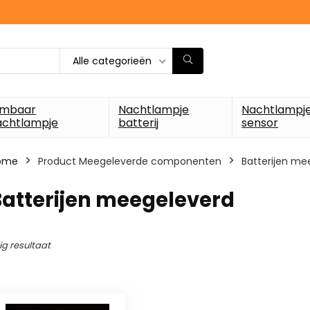
Alle categorieën
imbaar
Nachtlampje
Nachtlampj
achtlampje
batterij
sensor
ome
Product Meegeleverde componenten
‎Batterijen m
Batterijen meegeleverd
ig resultaat