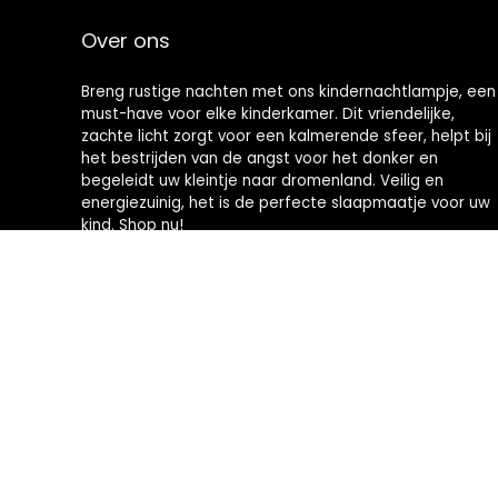
Over ons
Breng rustige nachten met ons kindernachtlampje, een
must-have voor elke kinderkamer. Dit vriendelijke,
zachte licht zorgt voor een kalmerende sfeer, helpt bij
het bestrijden van de angst voor het donker en
begeleidt uw kleintje naar dromenland. Veilig en
energiezuinig, het is de perfecte slaapmaatje voor uw
kind. Shop nu!