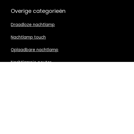
Overige categorieën
Draadloze nachtlamp
Nachtlamp touch
Oplaadbare nachtlamp
Nachtlampje peuter
Nachtlamp babykamer
Nachtlampje rood licht
Nachtlamp goud
Nachtlamp zwart
LED nachtlampje