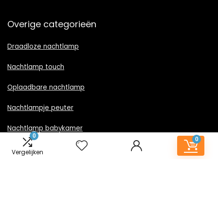
Overige categorieën
Draadloze nachtlamp
Nachtlamp touch
Oplaadbare nachtlamp
Nachtlampje peuter
Nachtlamp babykamer
0
0
Nachtlampje rood licht
Vergelijken
Nachtlamp goud
Nachtlamp zwart
LED nachtlampje