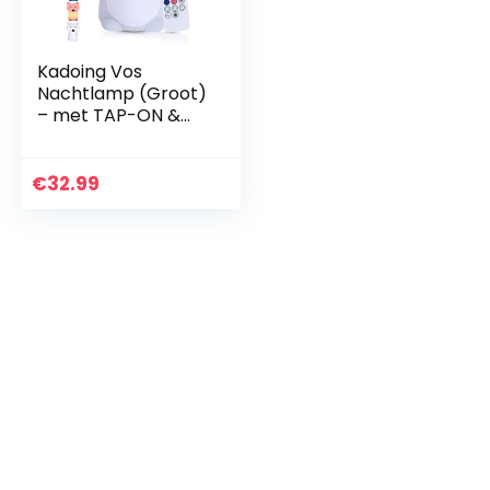
Kadoing Vos
Nachtlamp (Groot)
– met TAP-ON &
Afstandsbediening
– Oplaadbaar –
LED Lamp – Gender
€
32.99
Reveal –
Babyshower…