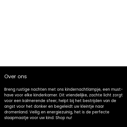
Over ons
Breng rustige nachten met ons kindernachtlampje, een must-
have voor elke kinderkamer. Dit vriendelijke, zachte licht zorgt
voor een kalmerende sfeer, helpt bij het bestrijden van de
angst voor het donker en begeleidt uw kleintje naar
dromenland. Veilig en energiezuinig, het is de perfecte
slaapmaatje voor uw kind. Shop nu!