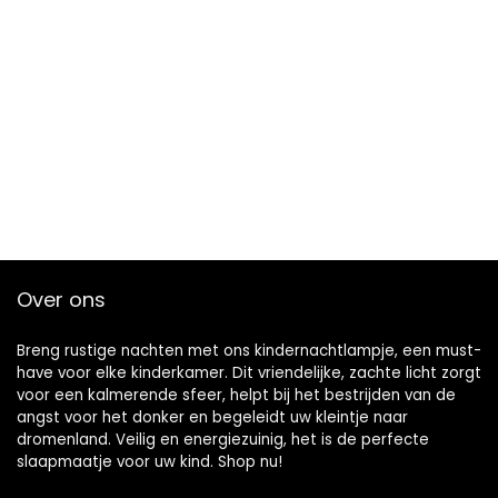
Over ons
Breng rustige nachten met ons kindernachtlampje, een must-
have voor elke kinderkamer. Dit vriendelijke, zachte licht zorgt
voor een kalmerende sfeer, helpt bij het bestrijden van de
angst voor het donker en begeleidt uw kleintje naar
dromenland. Veilig en energiezuinig, het is de perfecte
slaapmaatje voor uw kind. Shop nu!