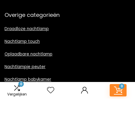
Overige categorieën
Draadloze nachtlamp
Nachtlamp touch
Oplaadbare nachtlamp
Nachtlampje peuter
Nachtlamp babykamer
0
0
Nachtlampje rood licht
Vergelijken
Nachtlamp goud
Nachtlamp zwart
LED nachtlampje