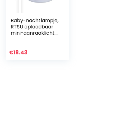
Baby-nachtlampje,
RTSU oplaadbaar
mini-aanraaklicht,
draadloze LED-
nachtverlichting
voor kinderen,
€
18.43
draagbare
bedlampje…