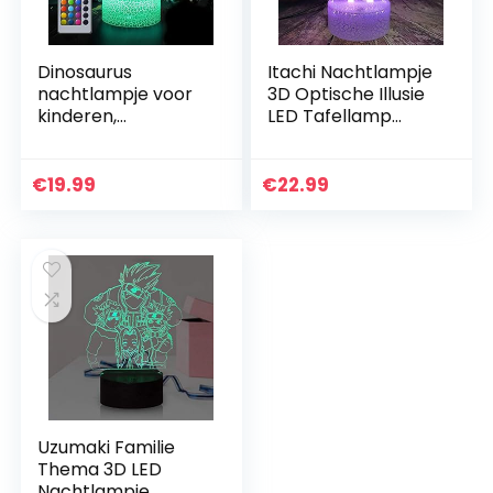
Dinosaurus
Itachi Nachtlampje
nachtlampje voor
3D Optische Illusie
kinderen,
LED Tafellamp
dinosaurus
Sasuke Bros
speelgoed voor
Kinderen Lamp
jongens, 16 kleuren
voor Kinderen Baby
€
19.99
€
22.99
veranderende 3D
Jongen
optische illusie…
Slaapkamer…
Uzumaki Familie
Thema 3D LED
Nachtlampje