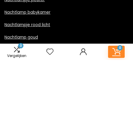
Nachtlamp babykamer
Nachtlampje rood licht
Nachtlamp goud
0
0
Nachtlamp zwart
Vergelijken
LED nachtlampje
Nachtlampje met stekker
Informatie
Contact
Klantenservice