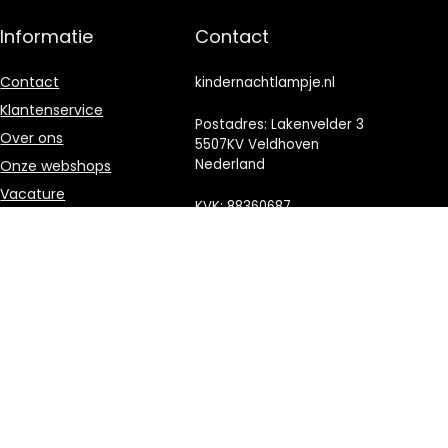
Informatie
Contact
Contact
kindernachtlampje.nl
Klantenservice
Postadres: Lakenvelder 3
Over ons
5507KV Veldhoven
Nederland
Onze webshops
Vacature
KVK: 88360687
Blogs
E-mail:
Privacybeleid
info@kindernachtlampje.nl
Adverteren