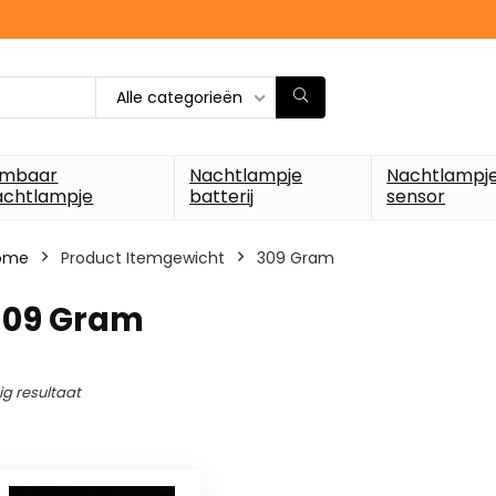
Alle categorieën
imbaar
Nachtlampje
Nachtlampj
achtlampje
batterij
sensor
ome
Product Itemgewicht
‎309 Gram
‎309 Gram
ig resultaat