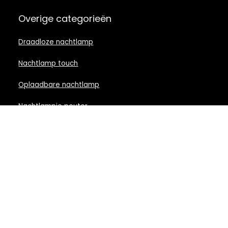
Overige categorieën
Draadloze nachtlamp
Nachtlamp touch
Oplaadbare nachtlamp
Nachtlampje peuter
Nachtlamp babykamer
Nachtlampje rood licht
Nachtlamp goud
Nachtlamp zwart
LED nachtlampje