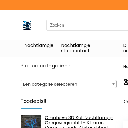
Search
for:
Nachtlampje
Nachtlampje
D
stopcontact
n
Productcategorieën
H
Een categorie selecteren
Topdeals!!
En
Creatieve 3D Kat Nachtlampje
Omgevingslicht 16 Kleuren
Veranderende Afstandsbed