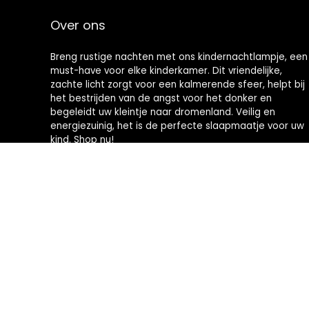
Over ons
Breng rustige nachten met ons kindernachtlampje, een
must-have voor elke kinderkamer. Dit vriendelijke,
zachte licht zorgt voor een kalmerende sfeer, helpt bij
het bestrijden van de angst voor het donker en
begeleidt uw kleintje naar dromenland. Veilig en
energiezuinig, het is de perfecte slaapmaatje voor uw
kind. Shop nu!