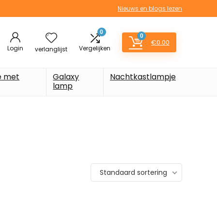
Nieuws en blogs lezen
0
0
€
0.00
Login
Vergelijken
verlanglijst
e met
Galaxy
Nachtkastlampje
lamp
Standaard sortering