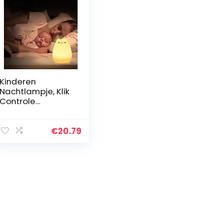
Kinderen
Nachtlampje, Klik
Controle
Nachtlampje
Kindernachtlampj
es voor
€
20.79
Slaapkamers
Kinderdagverblijv
en