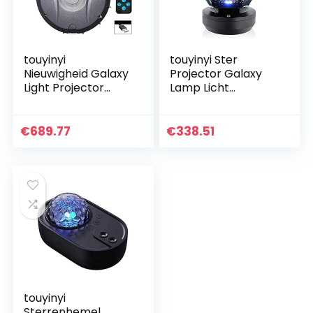
touyinyi
touyinyi Ster
Nieuwigheid Galaxy
Projector Galaxy
Light Projector
Lamp Licht
Afstandsbediening
Sterrenhemel
Star Sterrenhemel
Nachtlampje Led
Projector Lamp
Tafellamp Lite
€
689.77
€
338.51
voor Kinderen
Starlight
Slaapkamer…
Nachtlampje
Dakraam…
touyinyi
Sterrenhemel