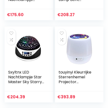
Ruimteschip Lamp
Sterrenhemel
Galaxy LED
Nachtlampje Led
Projectielamp
Tafellamp Lite
€
175.60
€
208.27
Bluetooth
Starlight
Luidspreker voor
Nachtlampje
Kinderen…
Dakraam Cadeau…
Sxyltnx LED
touyinyi Kleurrijke
Nachtlampje Star
Sterrenhemel
Master Sky Starry
Projector
Lamp Auto
Nachtlampje
Roterende
Rotatie
Projector Muziek
Sterrenhemel
€
204.39
€
393.89
Spelen met Usb-
Nachtlampje USB
poort Slaapkamer…
Opladen voor…