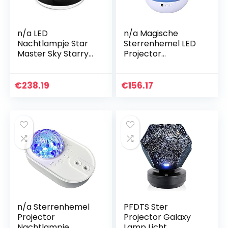
n/a LED
n/a Magische
Nachtlampje Star
Sterrenhemel LED
Master Sky Starry
Projector
Lamp Auto
Nachtlampje
Roterende
Sterrenhemel
Projector Muziek
Projector
€
238.19
€
156.17
Spelen met Usb-
Nachtlamp
poort Slaapkamer
Kleurrijke
Licht…
Roterende Lamp
voor Baby…
n/a Sterrenhemel
PFDTS Ster
Projector
Projector Galaxy
Nachtlampje
Lamp Licht