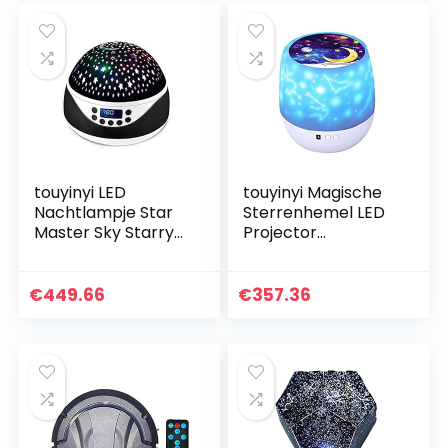
touyinyi LED
touyinyi Magische
Nachtlampje Star
Sterrenhemel LED
Master Sky Starry
Projector
Lamp Auto
Nachtlampje
Roterende
Sterrenhemel
Projector Muziek
Projector
€
449.66
€
357.36
Spelen met Usb-
Nachtlamp
poort Slaapkamer…
Kleurrijke
Roterende Lamp
voor…