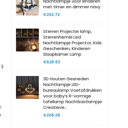
Nachtlampje voor kinderen
met timer en dimmer navy
€
202.72
Sterren Projectie lamp,
Sterrenhemel Led
Nachtlampje Projector, Kids
Geschenken, Kinderen
Slaapkamer Lamp
€
528.63
 3
3D Houten Gesneden
Nachtlampje LED-
bureaulamp Voetafdrukken
voor baby’s R-vormige
tafellamp Nachtkastlampje
:
Creatieve…
n
€
206.05