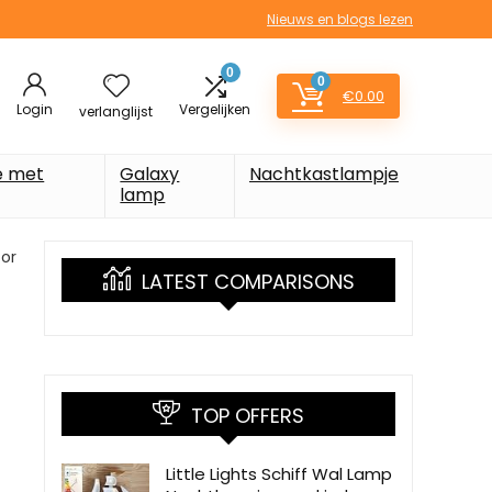
Nieuws en blogs lezen
0
0
€
0.00
Login
Vergelijken
verlanglijst
e met
Galaxy
Nachtkastlampje
lamp
tor
LATEST COMPARISONS
TOP OFFERS
Little Lights Schiff Wal Lamp