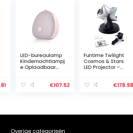
LED-bureaulamp
Funtime Twilight
Kindernachtlampj
Cosmos & Stars
e Oplaadbaar
LED Projector –
nachtlampje ABS
Universum Galaxy
Driekleurig
Projectie Night
dimmende
Blue Sky –
1.81
€
107.52
€
178.9
tuimelschakelaar
Kinderen Kids
Slaapkamer
Mood…
Slaapdecor…
Overige categorieën