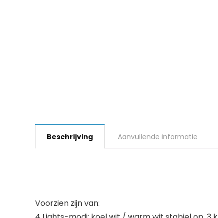
Beschrijving
Aanvullende informatie
Voorzien zijn van:
4 Lights-modi: koel wit / warm wit stabiel op, 3 