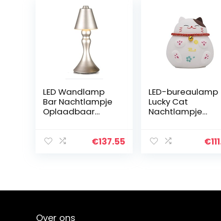
LED Wandlamp
LED-bureaulamp
Bar Nachtlampje
Lucky Cat
Oplaadbaar
Nachtlampje
Nachtlampje
Oplaadbaar
Smeedijzer +
nachtlampje ABS
Acryl Touch
+ siliconen 1W
€
137.55
€
11
Switch
5V1A Kraanlicht
Slaapkamer
Driekleurig
Slaap Decoratie…
dimmen…
Over ons