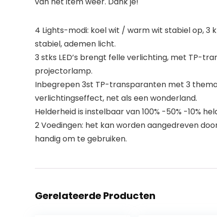
van het item weer. Dank je!
4 Lights-modi: koel wit / warm wit stabiel op, 3 
stabiel, ademen licht.
3 stks LED’s brengt felle verlichting, met TP-tra
projectorlamp.
Inbegrepen 3st TP-transparanten met 3 thema’s:
verlichtingseffect, net als een wonderland.
Helderheid is instelbaar van 100% -50% -10% he
2 Voedingen: het kan worden aangedreven door 
handig om te gebruiken.
Gerelateerde Producten