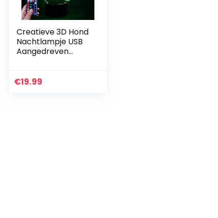
Creatieve 3D Hond
Nachtlampje USB
Aangedreven
Afstandsbediening
Raak Schakelaar
Decor Tafellamp
€
19.99
7/16 Kleur
Veranderende…