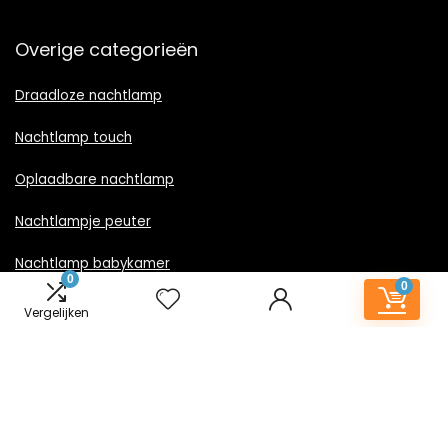
Overige categorieën
Draadloze nachtlamp
Nachtlamp touch
Oplaadbare nachtlamp
Nachtlampje peuter
Nachtlamp babykamer
0
0
Nachtlampje rood licht
Vergelijken
Nachtlamp goud
Nachtlamp zwart
LED nachtlampje