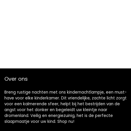
Over ons
Breng rustige nachten met ons kindernachtlampje, een must-
have voor elke kinderkamer. Dit vriendelijke, zachte licht zorgt
voor een kalmerende sfeer, helpt bij het bestrijden van de
angst voor het donker en begeleidt uw kleintje naar
dromenland. Veilig en energiezuinig, het is de perfecte
slaapmaatje voor uw kind. Shop nu!