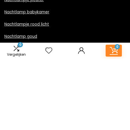
Nachtlamp babykamer
Nachtlampje rood licht
Nachtlamp goud
0
0
Nachtlamp zwart
Vergelijken
LED nachtlampje
Nachtlampje met stekker
Informatie
Contact
Klantenservice