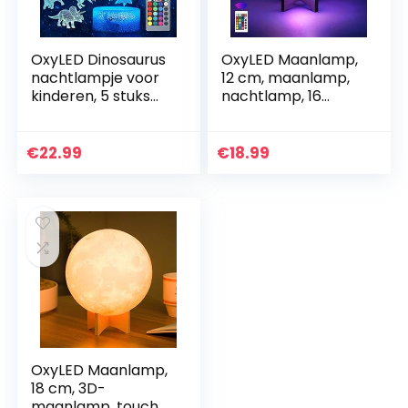
OxyLED Dinosaurus
OxyLED Maanlamp,
nachtlampje voor
12 cm, maanlamp,
kinderen, 5 stuks
nachtlamp, 16
3D nachtlampje
kleuren, led, RGB,
lamp met 7
maanlamp,
patronen en 16
nachtlampje met
€
22.99
€
18.99
kleuren, dimbare…
afstandsbediening
en USB…
OxyLED Maanlamp,
18 cm, 3D-
maanlamp, touch-