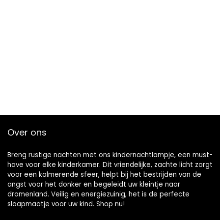
Over ons
Breng rustige nachten met ons kindernachtlampje, een must-
have voor elke kinderkamer. Dit vriendelijke, zachte licht zorgt
voor een kalmerende sfeer, helpt bij het bestrijden van de
angst voor het donker en begeleidt uw kleintje naar
dromenland. Veilig en energiezuinig, het is de perfecte
slaapmaatje voor uw kind. Shop nu!