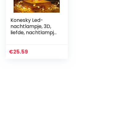
Konesky Led-
nachtlampje, 3D,
liefde, nachtlampje,
magische kristallen
bol, decoratie, USB-
tafellamp,
€
25.59
sfeerlicht…