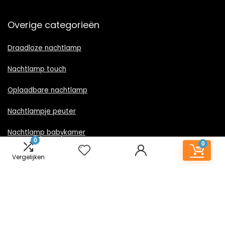
Overige categorieën
Draadloze nachtlamp
Nachtlamp touch
Oplaadbare nachtlamp
Nachtlampje peuter
Nachtlamp babykamer
0
0
Nachtlampje rood licht
Vergelijken
Nachtlamp goud
Nachtlamp zwart
LED nachtlampje