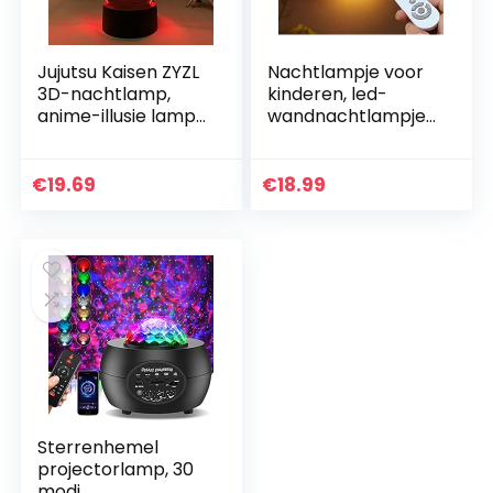
Jujutsu Kaisen ZYZL
Nachtlampje voor
3D-nachtlamp,
kinderen, led-
anime-illusie lamp,
wandnachtlampje,
anime, Jujutsu
babynachtlampje
Kaisen, Led lamp,
met
Satoru Gojo voor
afstandsbediening,
€
19.69
€
18.99
kinderen…
draagbare ABS-
nachtlampjes
voor…
Sterrenhemel
projectorlamp, 30
modi,