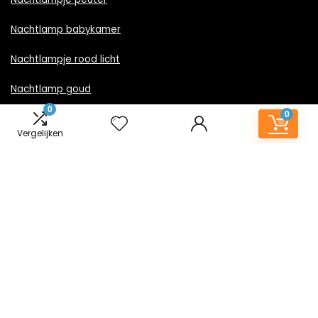
Nachtlamp babykamer
Nachtlampje rood licht
Nachtlamp goud
0
0
Nachtlamp zwart
Vergelijken
LED nachtlampje
Nachtlampje met stekker
Informatie
Contact
Klantenservice