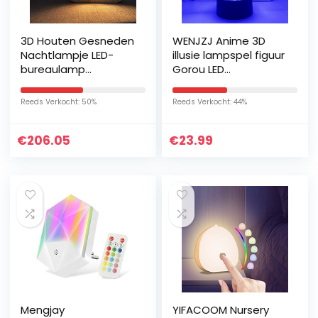
3D Houten Gesneden
WENJZJ Anime 3D
Nachtlampje LED-
illusie lampspel figuur
bureaulamp
Gorou LED
Voetafdrukken voor
nachtlampjes
baby’s R-vormige
karakter USB voeding
Reeds Verkocht: 50%
Reeds Verkocht: 44%
tafellamp
met
Nachtkastlampje
afstandsbediening
€
206.05
€
23.99
Creatieve…
voor kinderen…
Mengjay
YIFACOOM Nursery