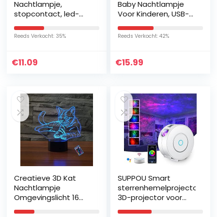
Nachtlampje,
Baby Nachtlampje
stopcontact, led-
Voor Kinderen, USB-C
nachtlampje,
Oplaadbare LED
nachtlampje voor
Kindenachtlampje,
Reeds Verkocht: 35%
Reeds Verkocht: 42%
kinderen, met
RGB Kleur
afstandsbediening,
Veranderende
€
11.09
€
15.99
RGB, 16 kleuren…
Touch…
Creatieve 3D Kat
SUPPOU Smart
Nachtlampje
sterrenhemelprojector,
Omgevingslicht 16
3D-projector voor
Kleuren
sterrenhemel, led,
Veranderende
voor kinderen en