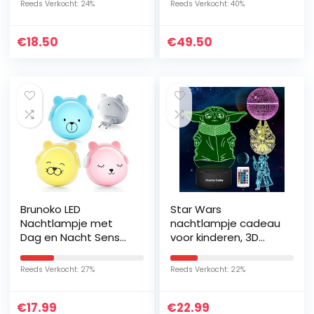
Reeds Verkocht: 24%
Reeds Verkocht: 40%
Afstandsbed USB-
volwassenen, met
voeding Touch
RGB, dimmen…
€
18.50
€
49.50
Schakelaar
Decorlamp…
Brunoko LED
Star Wars
Nachtlampje met
nachtlampje cadeau
Dag en Nacht Sensor
voor kinderen, 3D
voor Kinderen –
Illusie met vier
Nachtlampje
patroon en 7
Reeds Verkocht: 27%
Reeds Verkocht: 22%
stopcontact
kleurverandering
babykamer –
Decor Lamp –
€
17.99
€
22.99
Kinderlamp in 3…
perfecte…