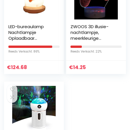
LED-bureaulamp
ZWOOS 3D illusie-
Nachtlampje
nachtlampje,
Oplaadbaar
meerkleurige
nachtlampje ABS +
ledlamp,
siliconen Materiaal
gaminglamp met
Reeds Verkocht: 86%
Reeds Verkocht: 22%
Warm licht 1.3W 5V
afstandsbediening,
Aanraakknop
decoratief sfeerlicht
€
124.68
€
14.25
Slaapkamer…
voor…