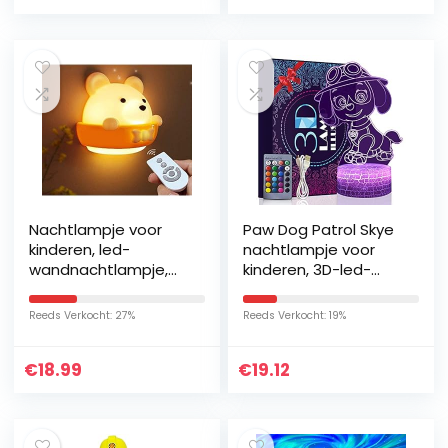
Nachtlampje voor
Paw Dog Patrol Skye
kinderen, led-
nachtlampje voor
wandnachtlampje,
kinderen, 3D-led-
babynachtlampje
illusielamp, 16
met
kleurverandering,
Reeds Verkocht: 27%
Reeds Verkocht: 19%
afstandsbediening,
dimbare Paw Dog
draagbare ABS-
lamp voor…
€
18.99
€
19.12
nachtlampjes voor…